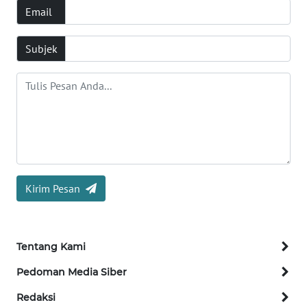
Email
Informasi
Subjek
INDEKS
BERITA
KONTAK
KAMI
INFO
IKLAN
Kirim Pesan
TENTANG
KAMI
Tentang Kami
PEDOMAN
MEDIA
Pedoman Media Siber
SIBER
Redaksi