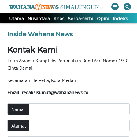
Utama
Nusantara
Khas
Serba-serbi
Opini
Indeks
WAHANA
Tutup
Inside Wahana News
TV
Kontak Kami
UTAMA
Jalan Asrama Kompleks Perumahan Bumi Asri Nomor 19-C,
Cinta Damai,
NUSANTARA
Kecamatan Helvetia, Kota Medan
KHAS
Email:
redaksisumut@wahananews.co
SERBA-
Nama
SERBI
Alamat
OPINI