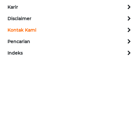
REDAKSI
Karir
Disclaimer
KARIR
Kontak Kami
DISCLAIMER
Pencarian
Indeks
Wahana
News
Regional
WN
SUMUT
WN
JAKARTA
WN
JABAR