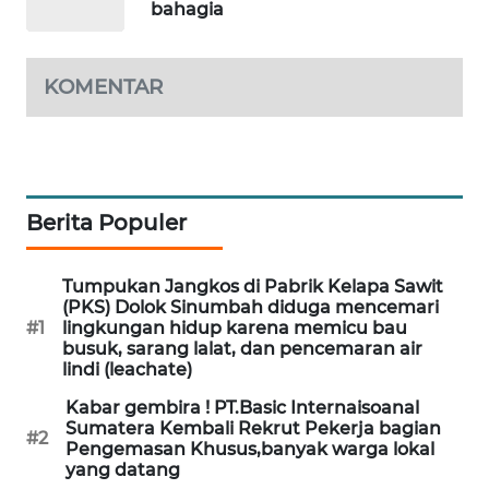
bahagia
PORTAL
KONSUMEN
KOMENTAR
FORWAMKI
ALPERKLINAS
Berita Populer
FORJASIDA
Tumpukan Jangkos di Pabrik Kelapa Sawit
TAMBANG
(PKS) Dolok Sinumbah diduga mencemari
NEWS
#1
lingkungan hidup karena memicu bau
busuk, sarang lalat, dan pencemaran air
lindi (leachate)
SITUNGIR
NEWS
Kabar gembira ! PT.Basic Internaisoanal
Sumatera Kembali Rekrut Pekerja bagian
#2
Pengemasan Khusus,banyak warga lokal
SIDIKALANG
yang datang
NEWS