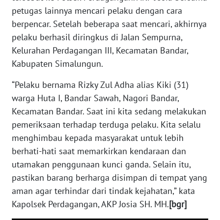
petugas lainnya mencari pelaku dengan cara
berpencar. Setelah beberapa saat mencari, akhirnya
WN
BABEL
pelaku berhasil diringkus di Jalan Sempurna,
Kelurahan Perdagangan III, Kecamatan Bandar,
WN
Kabupaten Simalungun.
SUMBAR
“Pelaku bernama Rizky Zul Adha alias Kiki (31)
WN
warga Huta I, Bandar Sawah, Nagori Bandar,
SUMSEL
Kecamatan Bandar. Saat ini kita sedang melakukan
pemeriksaan terhadap terduga pelaku. Kita selalu
WN
menghimbau kepada masyarakat untuk lebih
BENGKULU
berhati-hati saat memarkirkan kendaraan dan
utamakan penggunaan kunci ganda. Selain itu,
WN
pastikan barang berharga disimpan di tempat yang
LAMPUNG
aman agar terhindar dari tindak kejahatan,” kata
Kapolsek Perdagangan, AKP Josia SH. MH.
[bgr]
WN
JATENG