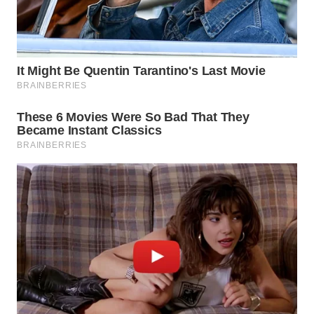
BEKASI
WN
BOGOR
WN
DEPOK
WN
TAPANULI
UTARA
WN
SAMOSIR
WN
PADANG
LAWAS