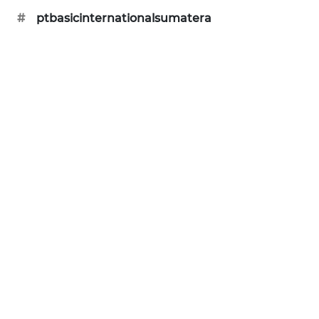
#
ptbasicinternationalsumatera
KARING
NEWS
JURNAL
MARITIM
HUMBANG
NEWS
GARONGGANG
NEWS
FISUELRI
ID
ENERGI
NEWS