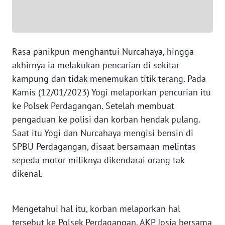
RIAU
WN
SERAMBI
Rasa panikpun menghantui Nurcahaya, hingga
WN
akhirnya ia melakukan pencarian di sekitar
JAMBI
kampung dan tidak menemukan titik terang. Pada
Kamis (12/01/2023) Yogi melaporkan pencurian itu
WN
ke Polsek Perdagangan. Setelah membuat
SULTRA
pengaduan ke polisi dan korban hendak pulang.
Saat itu Yogi dan Nurcahaya mengisi bensin di
WN
SPBU Perdagangan, disaat bersamaan melintas
NTB
sepeda motor miliknya dikendarai orang tak
dikenal.
WN
SULTENG
Mengetahui hal itu, korban melaporkan hal
WN
tersebut ke Polsek Perdagangan. AKP Josia bersama
SULBAR