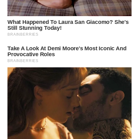
WN
SUMEDANG
WN
CIANJUR
WN
KEPULAUAN
SERIBU
WN
TANGERANG
WN
BINJAI
WN
CIREBON