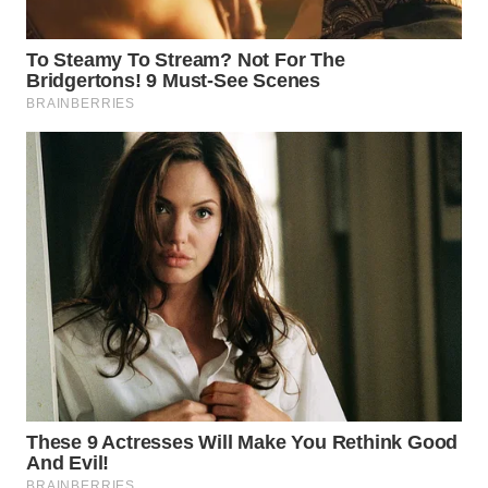
WN
INDRAMAYU
WN
KUNINGAN
WN
MAJALENGKA
WN
SUBANG
WN
SUKABUMI
WN
PURWAKARTA