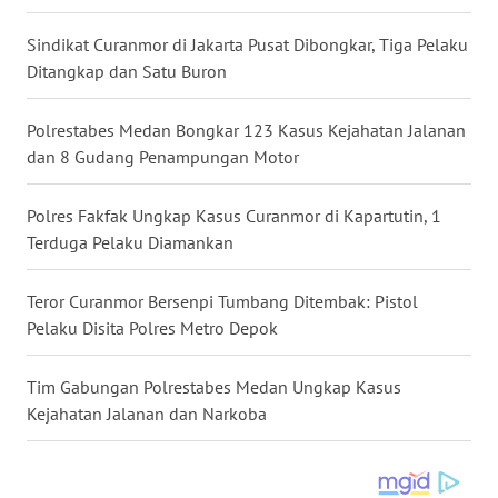
WN
Sindikat Curanmor di Jakarta Pusat Dibongkar, Tiga Pelaku
MALUKU
Ditangkap dan Satu Buron
WN
Polrestabes Medan Bongkar 123 Kasus Kejahatan Jalanan
MALUT
dan 8 Gudang Penampungan Motor
WN
Polres Fakfak Ungkap Kasus Curanmor di Kapartutin, 1
DAIRI
Terduga Pelaku Diamankan
WN
Teror Curanmor Bersenpi Tumbang Ditembak: Pistol
DANAU
Pelaku Disita Polres Metro Depok
TOBA
Tim Gabungan Polrestabes Medan Ungkap Kasus
WN
Kejahatan Jalanan dan Narkoba
NIAS
WN