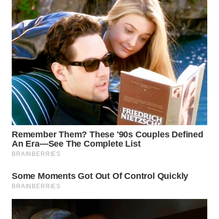
WN
NATUNA
WN
BINTAN
WN
MANDALIKA
WN
LIKUPANG
WN
LABUANBAJO
WN
BORNEO