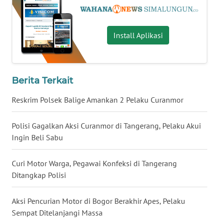
WN
KALTARA
Install Aplikasi
WN
KALSEL
Berita Terkait
WN
Reskrim Polsek Balige Amankan 2 Pelaku Curanmor
KALTIM
Polisi Gagalkan Aksi Curanmor di Tangerang, Pelaku Akui
WN
Ingin Beli Sabu
SULSEL
Curi Motor Warga, Pegawai Konfeksi di Tangerang
WN
Ditangkap Polisi
GORONTALO
Aksi Pencurian Motor di Bogor Berakhir Apes, Pelaku
WN
SULUT
Sempat Ditelanjangi Massa