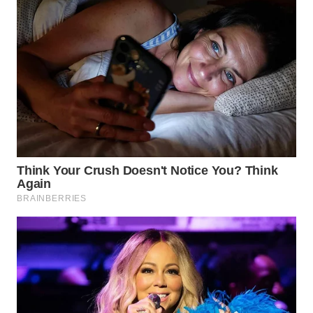
Wahana
Media
Group
WAHANA
NEWS
WAHANA
TANI
WAHANA
ADVOKAT
WAHANA
INFRASTRUKTUR
WAHANA
KONSUMEN