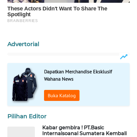
WAHANA
SPORT
WAHANA
UMKM
Advertorial
WAHANA
SELEB
Dapatkan Merchandise Eksklusif
Wahana News
WAHANA
PERSONA
Buka Katalog
WAHANA
OTOMOTIF
Pilihan Editor
WAHANA
Kabar gembira ! PT.Basic
Internaisoanal Sumatera Kembali
HEALTH