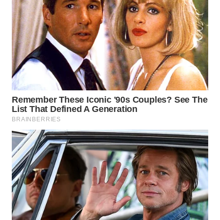
WN
TAPANULI
TENGAH
WN DELI
SERDANG
WN
TEBING
TINGGI
WN
PAKPAK
WN
KARAWANG
WN