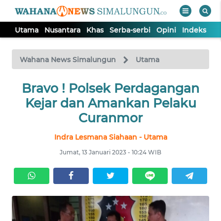
Utama
Nusantara
Khas
Serba-serbi
Opini
Indeks
WAHANA
Tutup
TV
Wahana News Simalungun
Utama
Bravo ! Polsek Perdagangan
UTAMA
Kejar dan Amankan Pelaku
NUSANTARA
Curanmor
Indra Lesmana Siahaan - Utama
KHAS
Jumat, 13 Januari 2023 - 10:24 WIB
SERBA-
SERBI
OPINI