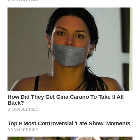
WN
PRIANGAN
TIMUR
WN
SEMARANG
WN
SOLO
WN
BOROBUDUR
WN
MADURA
WN
SURABAYA