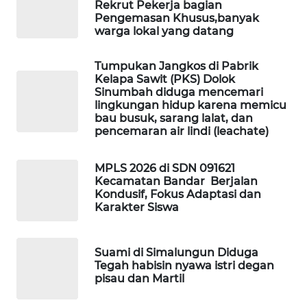
Rekrut Pekerja bagian
Pengemasan Khusus,banyak
WAHANA
warga lokal yang datang
DESA
WISATA
Tumpukan Jangkos di Pabrik
Kelapa Sawit (PKS) Dolok
Sinumbah diduga mencemari
LAPAK
lingkungan hidup karena memicu
WAHANA
bau busuk, sarang lalat, dan
pencemaran air lindi (leachate)
Wahana
Network
MPLS 2026 di SDN 091621
Kecamatan Bandar Berjalan
KONSUMEN
Kondusif, Fokus Adaptasi dan
LISTRIK
Karakter Siswa
MASYARAKAT
Suami di Simalungun Diduga
KELISTRIKAN
Tegah habisin nyawa istri degan
pisau dan Martil
WALINKI