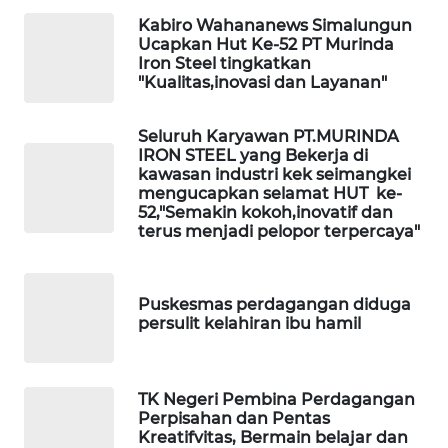
ID
Kabiro Wahananews Simalungun
Ucapkan Hut Ke-52 PT Murinda
MAWAKA
Iron Steel tingkatkan
ID
"Kualitas,inovasi dan Layanan"
MARTABAT
Seluruh Karyawan PT.MURINDA
NET
IRON STEEL yang Bekerja di
kawasan industri kek seimangkei
mengucapkan selamat HUT ke-
PLN
52,"Semakin kokoh,inovatif dan
WATCH
terus menjadi pelopor terpercaya"
MKLI
Puskesmas perdagangan diduga
persulit kelahiran ibu hamil
LPKKI
LKKI
TK Negeri Pembina Perdagangan
Perpisahan dan Pentas
KOPEKLIN
Kreatifvitas, Bermain belajar dan