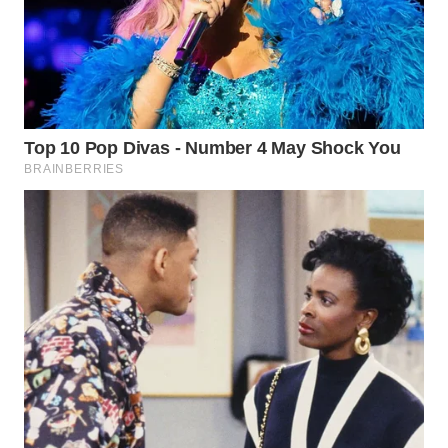
WAHANA
LISTRIK
WAHANA
TRAVEL
WAHANA
TV
WAHANANEWS
ID
WAHANANEWS
CO ID
WAHANANEWS
NET