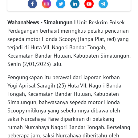
REDAKSI
KARIR
WahanaNews - Simalungun I
Unit Reskrim Polsek
Perdagangan berhasil meringkus pelaku pencurian
DISCLAIMER
sepeda motor Honda Scoopy (Tanpa Plat, red) yang
terjadi di Huta VII, Nagori Bandar Tongah,
Wahana
Kecamatan Bandar Huluan, Kabupaten Simalungun,
News
Senin (2/01/2023) lalu.
Regional
Pengungkapan itu berawal dari laporan korban
WN
Yogi Aprisal Saragih (23) Huta VII, Nagori Bandar
SUMUT
Tongah, Kecamatan Bandar Huluan, Kabupaten
Simalungun, bahwasanya sepeda motor Honda
WN
Scoopy miliknya yang sebelumnya dibawa oleh
JAKARTA
saksi Nurcahaya Pane diparkiran di belakang
WN
rumah Nurcahaya Nagori Bandar Tongah. Berselang
JABAR
beberapa jam, saksi Nurcahaya diberitahu oleh