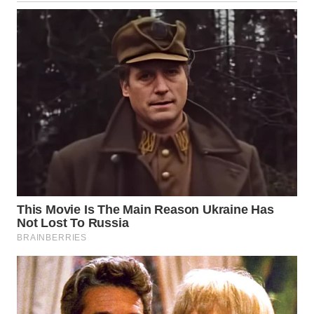
LANGKAT
WN
TAPANULI
SELATAN
WN
TANJUNG
LESUNG
WN
KARO
WN
SIMALUNGUN
WN
LABUHANBATU