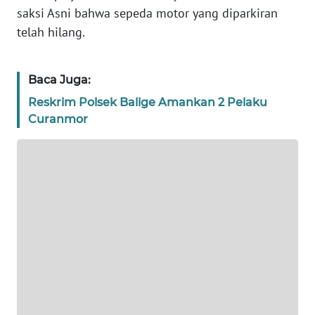
saksi Asni bahwa sepeda motor yang diparkiran
WN
telah hilang.
BANTEN
WN
Baca Juga:
NTT
Reskrim Polsek Balige Amankan 2 Pelaku
Curanmor
WN
KEPRI
WN
PAPUA
WN
PAPUA
BARAT
WN