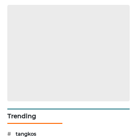
SIBARAGAS
NEWS
METRO
SIANTAR
NEWS
METRO
MEDAN
NEWS
METRO
JAKARTA
NEWS
Trending
KRT
NEWS
#
tangkos