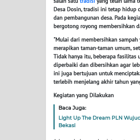
salah satu
tradisi
yang telah lama t
WN
Desa Dosin, tradisi ini tetap hidup
NUSANTARA
dan pembangunan desa. Pada kegiat
bergotong royong membersihkan da
WN
JOGJA
"Mulai dari membersihkan sampah y
merapikan taman-taman umum, seti
WN
Tidak hanya itu, beberapa fasilita
JATIM
diperbaiki dan dibersihkan agar le
ini juga bertujuan untuk mencipta
WN
terlebih menjelang akhir tahun yan
BALI
Kegiatan yang Dilakukan
WN
KALBAR
Baca Juga:
Light Up The Dream PLN Wujudk
WN
Bekasi
KALTENG