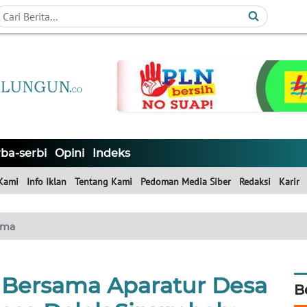
ba-serbi
Opini
Indeks
Kami
Info Iklan
Tentang Kami
Pedoman Media Siber
Redaksi
Karir
ama
Bersama Aparatur Desa
B