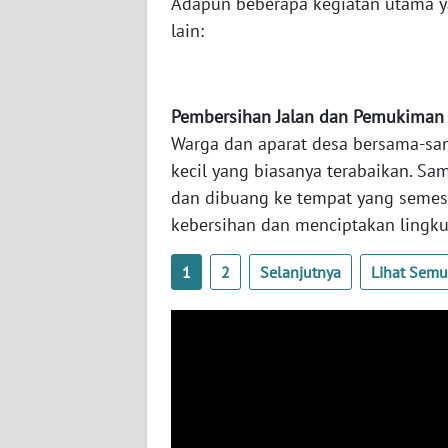
Adapun beberapa kegiatan utama ya
WN
lain:
KALTARA
WN
KALSEL
Pembersihan Jalan dan Pemukiman
Warga dan aparat desa bersama-sa
WN
kecil yang biasanya terabaikan. S
KALTIM
dan dibuang ke tempat yang semest
kebersihan dan menciptakan lingku
WN
SULSEL
1
2
Selanjutnya
Lihat Sem
WN
GORONTALO
WN
SULUT