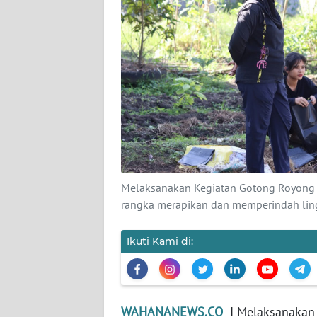
WN
BANTEN
WN
NTT
WN
KEPRI
WN
PAPUA
Melaksanakan Kegiatan Gotong Royong 
rangka merapikan dan memperindah ling
WN
PAPUA
Ikuti Kami di:
BARAT
WN
RIAU
WAHANANEWS.CO
I Melaksanakan 