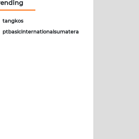
rending
tangkos
ptbasicinternationalsumatera