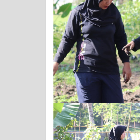
KARIR
DISCLAIMER
Wahana
News
Regional
WN
SUMUT
WN
JAKARTA
WN
JABAR