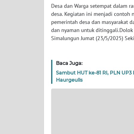
Desa dan Warga setempat dalam r
WN
desa. Kegiatan ini menjadi contoh
SERAMBI
pemerintah desa dan masyarakat dap
dan nyaman untuk ditinggali.Dolo
WN
JAMBI
Simalungun Jumat (23/5/2025) Sek
WN
SULTRA
Baca Juga:
Sambut HUT ke-81 RI, PLN UP3
WN
Haurgeulis
NTB
WN
SULTENG
WN
SULBAR