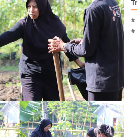
T
#
#