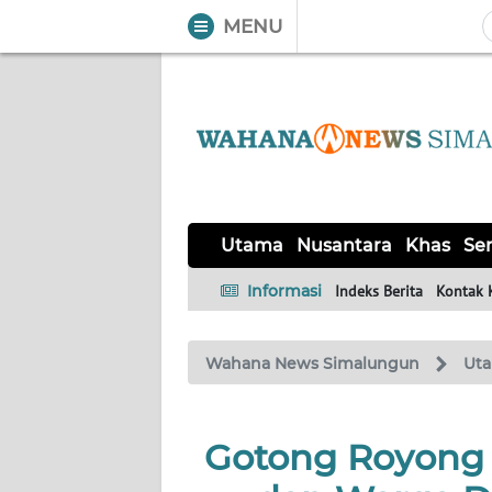
MENU
WAHANA
Tutup
TV
UTAMA
NUSANTARA
Utama
Nusantara
Khas
Ser
KHAS
Informasi
Indeks Berita
Kontak 
SERBA-
Wahana News Simalungun
Ut
SERBI
OPINI
Gotong Royong 
Informasi