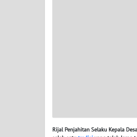
WN
BABEL
WN
SUMBAR
WN
SUMSEL
WN
BENGKULU
WN
LAMPUNG
WN
JATENG
Rijal Penjahitan Selaku Kepala De