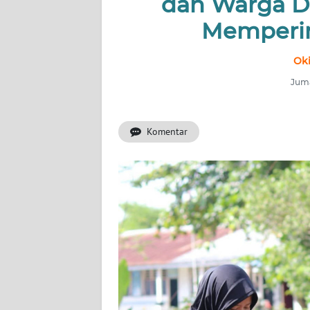
dan Warga D
Memperi
INDEKS
BERITA
Oki
KONTAK
Juma
KAMI
Komentar
INFO
IKLAN
TENTANG
KAMI
PEDOMAN
MEDIA
SIBER
REDAKSI