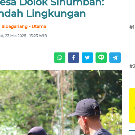
esa Dolok Sinumbah:
ndah Lingkungan
 Sibagariang - Utama
#1
t, 23 Mei 2025 - 13:23 WIB
#