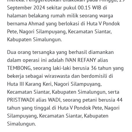
September 2024 sekitar pukul 00.15 WIB di
WN
halaman belakang rumah milik seorang warga
BANTEN
bernama Ahmad yang berlokasi di Huta V Pondok
Pete, Nagori Silampuyang, Kecamatan Siantar,
WN
Kabupaten Simalungun.
NTT
Dua orang tersangka yang berhasil diamankan
WN
dalam operasi ini adalah IVAN REFANY alias
KEPRI
TEMBONG, seorang laki-laki berusia 36 tahun yang
bekerja sebagai wiraswasta dan berdomisili di
WN
PAPUA
Huta III Karang Keri, Nagori Silampuyang,
Kecamatan Siantar, Kabupaten Simalungun, serta
WN
PRISTIWADI alias WADI, seorang petani berusia 44
PAPUA
tahun yang tinggal di Huta V Pondok Pete, Nagori
BARAT
Silampuyang, Kecamatan Siantar, Kabupaten
Simalungun.
WN