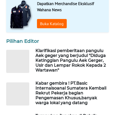
Dapatkan Merchandise Eksklusif
Wahana News
SIBARAGAS
NEWS
Buka Katalog
METRO
SIANTAR
Pilihan Editor
NEWS
Klarifikasi pemberitaan pangulu
Aek geger yang berjudul "Diduga
METRO
Ketinggian Pangulu Aek Gerger,
MEDAN
Usir dan Lempar Rokok Kepada 2
NEWS
Wartawan"
METRO
Kabar gembira ! PT.Basic
JAKARTA
Internaisoanal Sumatera Kembali
NEWS
Rekrut Pekerja bagian
Pengemasan Khusus,banyak
warga lokal yang datang
KRT
NEWS