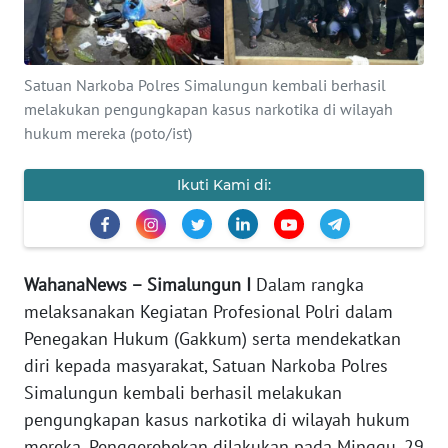
REDAKSI
KARIR
Satuan Narkoba Polres Simalungun kembali berhasil
melakukan pengungkapan kasus narkotika di wilayah
DISCLAIMER
hukum mereka (poto/ist)
Wahana
Ikuti Kami di:
News
Regional
WN
WahanaNews – Simalungun I
Dalam rangka
SUMUT
melaksanakan Kegiatan Profesional Polri dalam
Penegakan Hukum (Gakkum) serta mendekatkan
WN
JAKARTA
diri kepada masyarakat, Satuan Narkoba Polres
Simalungun kembali berhasil melakukan
WN
pengungkapan kasus narkotika di wilayah hukum
JABAR
mereka. Penggerebekan dilakukan pada Minggu, 29