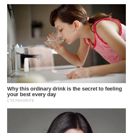
WN
NATUNA
WN
BINTAN
WN
MANDALIKA
WN
LIKUPANG
WN
LABUANBAJO
WN
BORNEO