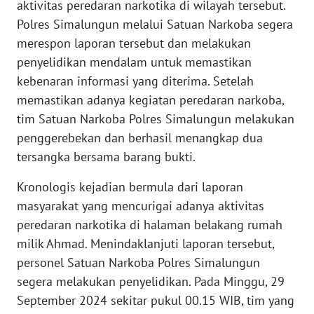
aktivitas peredaran narkotika di wilayah tersebut.
Polres Simalungun melalui Satuan Narkoba segera
WN
merespon laporan tersebut dan melakukan
KALTARA
penyelidikan mendalam untuk memastikan
kebenaran informasi yang diterima. Setelah
WN
KALSEL
memastikan adanya kegiatan peredaran narkoba,
tim Satuan Narkoba Polres Simalungun melakukan
WN
penggerebekan dan berhasil menangkap dua
KALTIM
tersangka bersama barang bukti.
WN
Kronologis kejadian bermula dari laporan
SULSEL
masyarakat yang mencurigai adanya aktivitas
peredaran narkotika di halaman belakang rumah
WN
milik Ahmad. Menindaklanjuti laporan tersebut,
GORONTALO
personel Satuan Narkoba Polres Simalungun
segera melakukan penyelidikan. Pada Minggu, 29
WN
September 2024 sekitar pukul 00.15 WIB, tim yang
SULUT