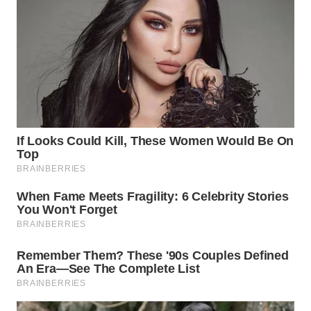
Wahana
Media
Group
WAHANA
NEWS
WAHANA
TANI
WAHANA
ADVOKAT
WAHANA
INFRASTRUKTUR
WAHANA
KONSUMEN