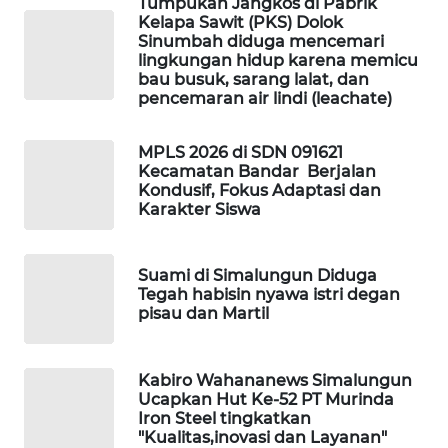
Tumpukan Jangkos di Pabrik
Kelapa Sawit (PKS) Dolok
KARING
Sinumbah diduga mencemari
NEWS
lingkungan hidup karena memicu
bau busuk, sarang lalat, dan
pencemaran air lindi (leachate)
JURNAL
MARITIM
MPLS 2026 di SDN 091621
Kecamatan Bandar Berjalan
HUMBANG
Kondusif, Fokus Adaptasi dan
NEWS
Karakter Siswa
GARONGGANG
NEWS
Suami di Simalungun Diduga
Tegah habisin nyawa istri degan
pisau dan Martil
FISUELRI
ID
Kabiro Wahananews Simalungun
Ucapkan Hut Ke-52 PT Murinda
ENERGI
Iron Steel tingkatkan
NEWS
"Kualitas,inovasi dan Layanan"