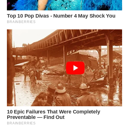
WAHANA
DESA
WISATA
LAPAK
WAHANA
Wahana
Network
KONSUMEN
LISTRIK
MASYARAKAT
KELISTRIKAN
WALINKI