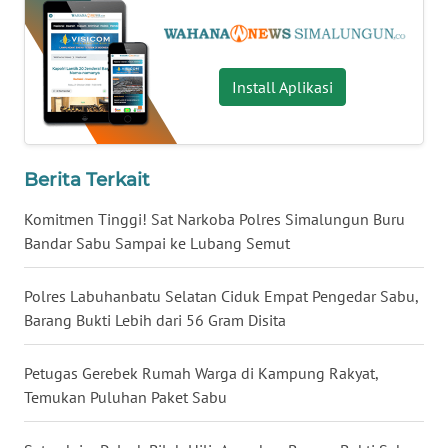
WN
TAPANULI
TENGAH
Install Aplikasi
WN DELI
SERDANG
Berita Terkait
WN
TEBING
Komitmen Tinggi! Sat Narkoba Polres Simalungun Buru
TINGGI
Bandar Sabu Sampai ke Lubang Semut
WN
Polres Labuhanbatu Selatan Ciduk Empat Pengedar Sabu,
PAKPAK
Barang Bukti Lebih dari 56 Gram Disita
WN
Petugas Gerebek Rumah Warga di Kampung Rakyat,
KARAWANG
Temukan Puluhan Paket Sabu
WN