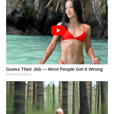
WAHANA
LISTRIK
WAHANA
TRAVEL
WAHANA
TV
WAHANANEWS
ID
WAHANANEWS
CO ID
WAHANANEWS
NET