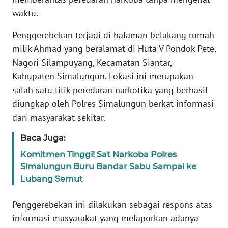
waktu.
WN
Penggerebekan terjadi di halaman belakang rumah
NUSANTARA
milik Ahmad yang beralamat di Huta V Pondok Pete,
WN
Nagori Silampuyang, Kecamatan Siantar,
JOGJA
Kabupaten Simalungun. Lokasi ini merupakan
salah satu titik peredaran narkotika yang berhasil
WN
diungkap oleh Polres Simalungun berkat informasi
JATIM
dari masyarakat sekitar.
WN
Baca Juga:
BALI
Komitmen Tinggi! Sat Narkoba Polres
Simalungun Buru Bandar Sabu Sampai ke
WN
Lubang Semut
KALBAR
Penggerebekan ini dilakukan sebagai respons atas
WN
informasi masyarakat yang melaporkan adanya
KALTENG