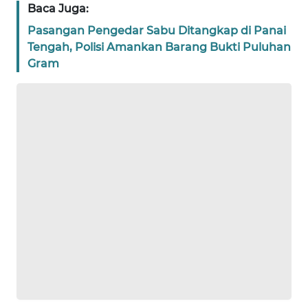
RIAU
Baca Juga:
Pasangan Pengedar Sabu Ditangkap di Panai
WN
Tengah, Polisi Amankan Barang Bukti Puluhan
SERAMBI
Gram
WN
JAMBI
WN
SULTRA
WN
NTB
WN
SULTENG
WN
SULBAR