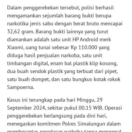
Dalam penggerebekan tersebut, polisi berhasil
WN
mengamankan sejumlah barang bukti berupa
BABEL
narkotika jenis sabu dengan berat bruto mencapai
32,62 gram. Barang bukti lainnya yang turut
WN
diamankan adalah satu unit HP Android merk
SUMBAR
Xiaomi, uang tunai sebesar Rp 110.000 yang
diduga hasil penjualan narkoba, satu unit
WN
timbangan digital, enam bal plastik klip kosong,
SUMSEL
dua buah sendok plastik yang terbuat dari pipet,
satu buah dompet, dan satu bungkus kotak rokok
WN
BENGKULU
Sampoerna.
Kasus ini terungkap pada hari Minggu, 29
WN
September 2024, sekitar pukul 00.15 WIB. Operasi
LAMPUNG
penggerebekan berlangsung pada dini hari,
menegaskan komitmen Polres Simalungun dalam
WN
JATENG
memberantas peredaran narkoba tanpa mengenal