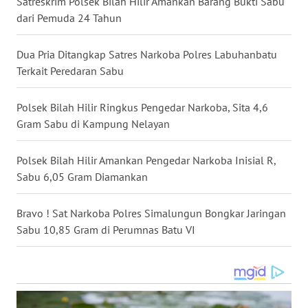
Satreskrim Polsek Bilah Hilir Amankan Barang Bukti Sabu
BEKASI
dari Pemuda 24 Tahun
WN
BOGOR
Dua Pria Ditangkap Satres Narkoba Polres Labuhanbatu
Terkait Peredaran Sabu
WN
DEPOK
Polsek Bilah Hilir Ringkus Pengedar Narkoba, Sita 4,6
Gram Sabu di Kampung Nelayan
WN
TAPANULI
Polsek Bilah Hilir Amankan Pengedar Narkoba Inisial R,
UTARA
Sabu 6,05 Gram Diamankan
WN
Bravo ! Sat Narkoba Polres Simalungun Bongkar Jaringan
SAMOSIR
Sabu 10,85 Gram di Perumnas Batu VI
WN
PADANG
LAWAS