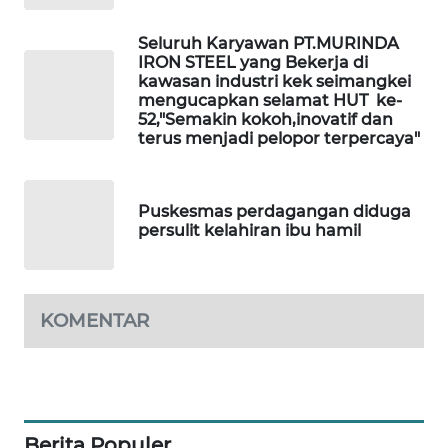
CILEUNGSI
Seluruh Karyawan PT.MURINDA
NEWS
IRON STEEL yang Bekerja di
kawasan industri kek seimangkei
mengucapkan selamat HUT ke-
BERKAT
52,"Semakin kokoh,inovatif dan
NEWS
terus menjadi pelopor terpercaya"
BERAMPU
NEWS
Puskesmas perdagangan diduga
persulit kelahiran ibu hamil
ANUGERAH
NEWS
KOMENTAR
AKHLAK
ID
PERAPKI
NEWS
Berita Populer