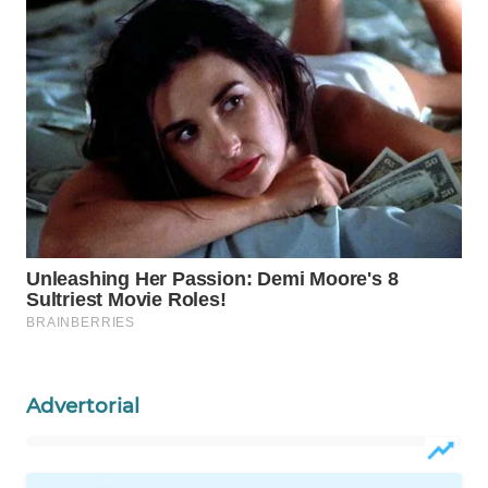
PORTAL
KONSUMEN
FORWAMKI
ALPERKLINAS
FORJASIDA
TAMBANG
NEWS
SITUNGIR
NEWS
Advertorial
SIDIKALANG
NEWS