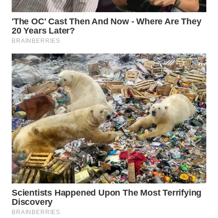
WN
PRIANGAN
TIMUR
WN
SEMARANG
WN
SOLO
WN
BOROBUDUR
WN
MADURA
WN
SURABAYA