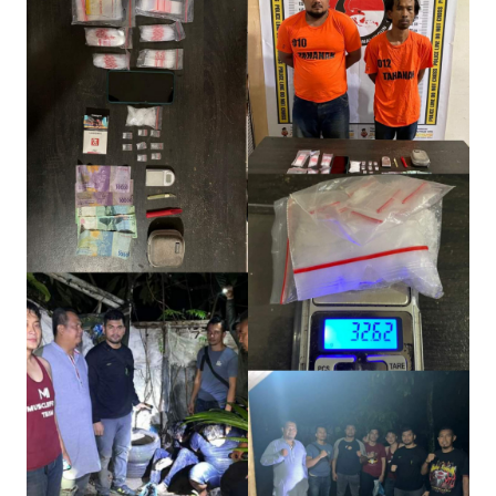
Informasi
INDEKS
BERITA
KONTAK
KAMI
INFO
IKLAN
TENTANG
KAMI
PEDOMAN
MEDIA
SIBER