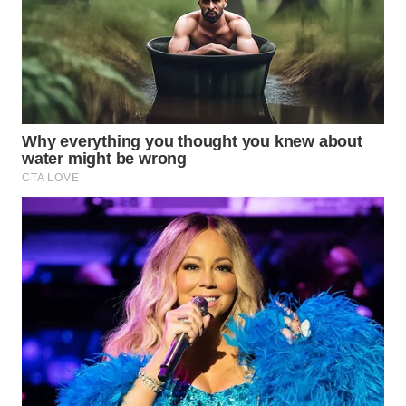
WAHANA
SPORT
WAHANA
UMKM
WAHANA
SELEB
WAHANA
PERSONA
WAHANA
OTOMOTIF
WAHANA
HEALTH