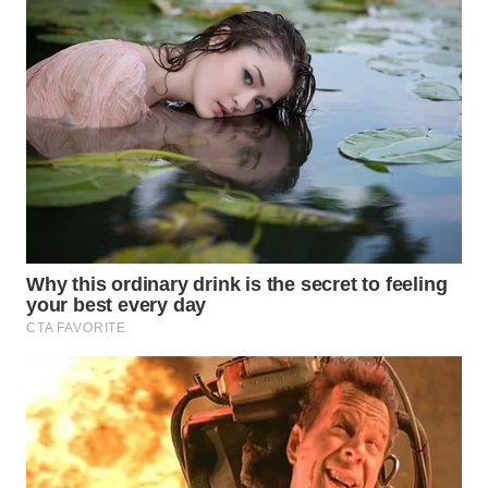
WN
SUMEDANG
WN
CIANJUR
WN
KEPULAUAN
SERIBU
WN
TANGERANG
WN
BINJAI
WN
CIREBON