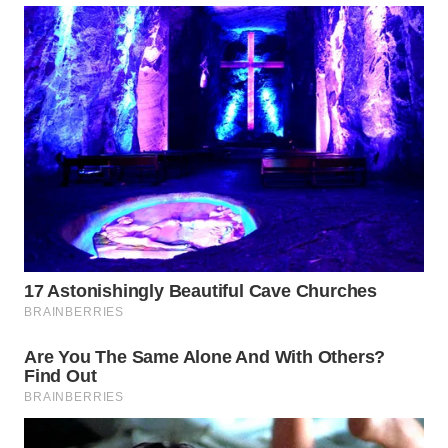
ID
MAWAKA
ID
MARTABAT
NET
PLN
WATCH
MKLI
LPKKI
LKKI
KOPEKLIN