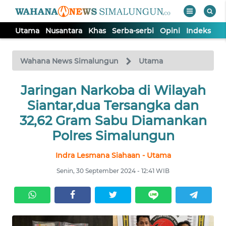
Utama
Nusantara
Khas
Serba-serbi
Opini
Indeks
WAHANA
Tutup
TV
Wahana News Simalungun
Utama
Jaringan Narkoba di Wilayah
UTAMA
Siantar,dua Tersangka dan
NUSANTARA
32,62 Gram Sabu Diamankan
Polres Simalungun
KHAS
Indra Lesmana Siahaan - Utama
Senin, 30 September 2024 - 12:41 WIB
SERBA-
SERBI
OPINI