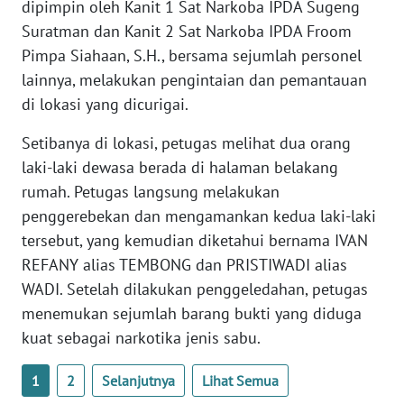
dipimpin oleh Kanit 1 Sat Narkoba IPDA Sugeng
Suratman dan Kanit 2 Sat Narkoba IPDA Froom
WN
MALUKU
Pimpa Siahaan, S.H., bersama sejumlah personel
lainnya, melakukan pengintaian dan pemantauan
WN
di lokasi yang dicurigai.
MALUT
Setibanya di lokasi, petugas melihat dua orang
laki-laki dewasa berada di halaman belakang
WN
DAIRI
rumah. Petugas langsung melakukan
penggerebekan dan mengamankan kedua laki-laki
WN
tersebut, yang kemudian diketahui bernama IVAN
DANAU
REFANY alias TEMBONG dan PRISTIWADI alias
TOBA
WADI. Setelah dilakukan penggeledahan, petugas
menemukan sejumlah barang bukti yang diduga
WN
kuat sebagai narkotika jenis sabu.
NIAS
1
2
Selanjutnya
Lihat Semua
WN