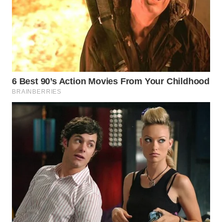
WN
INDRAMAYU
WN
KUNINGAN
WN
MAJALENGKA
WN
SUBANG
WN
SUKABUMI
WN
PURWAKARTA