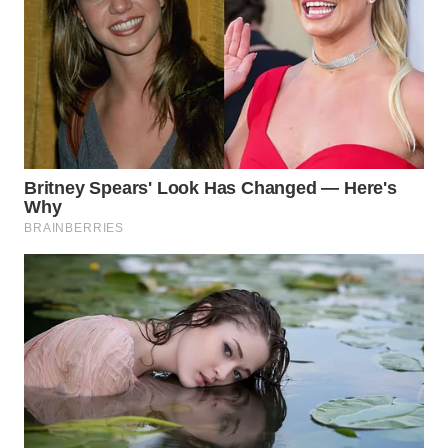
WAHANA
SPORT
WAHANA
UMKM
WAHANA
SELEB
WAHANA
PERSONA
WAHANA
OTOMOTIF
WAHANA
HEALTH