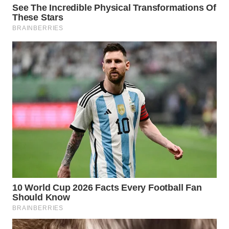
WN
INDRAMAYU
WN
KUNINGAN
WN
MAJALENGKA
WN
SUBANG
WN
SUKABUMI
WN
PURWAKARTA