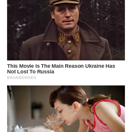
WN
TAPANULI
TENGAH
WN DELI
SERDANG
WN
TEBING
TINGGI
WN
PAKPAK
WN
KARAWANG
WN