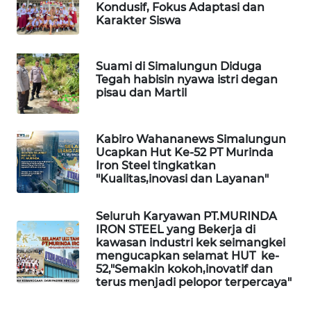
Kondusif, Fokus Adaptasi dan
Karakter Siswa
SIBARAGAS
NEWS
Suami di Simalungun Diduga
Tegah habisin nyawa istri degan
METRO
pisau dan Martil
SIANTAR
NEWS
Kabiro Wahananews Simalungun
METRO
Ucapkan Hut Ke-52 PT Murinda
MEDAN
Iron Steel tingkatkan
"Kualitas,inovasi dan Layanan"
NEWS
Seluruh Karyawan PT.MURINDA
METRO
IRON STEEL yang Bekerja di
JAKARTA
kawasan industri kek seimangkei
NEWS
mengucapkan selamat HUT ke-
52,"Semakin kokoh,inovatif dan
terus menjadi pelopor terpercaya"
KRT
NEWS