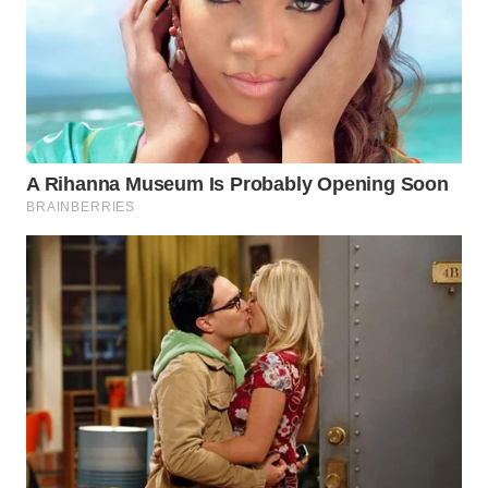
WN
NATUNA
WN
BINTAN
WN
MANDALIKA
WN
LIKUPANG
WN
LABUANBAJO
WN
BORNEO