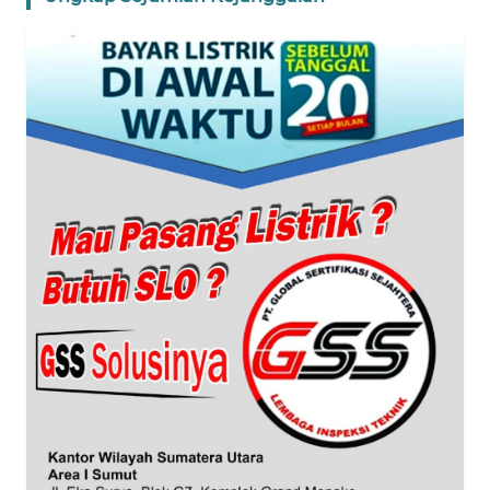
WN
BANTEN
WN
NTT
WN
KEPRI
WN
PAPUA
WN
PAPUA
BARAT
WN