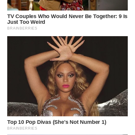
Wahana
Media
Group
WAHANA
NEWS
WAHANA
TANI
WAHANA
ADVOKAT
WAHANA
INFRASTRUKTUR
WAHANA
KONSUMEN