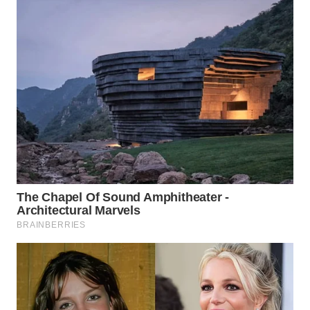
WAHANA
LISTRIK
WAHANA
TRAVEL
WAHANA
TV
WAHANANEWS
ID
WAHANANEWS
CO ID
WAHANANEWS
NET