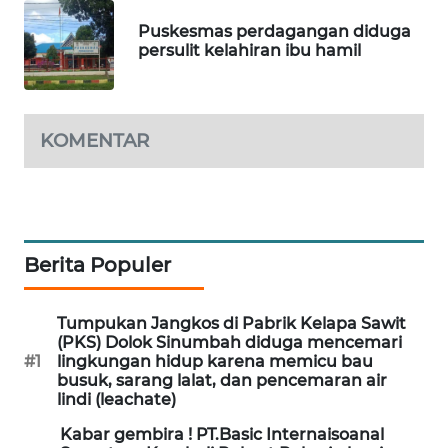
Puskesmas perdagangan diduga
KARING
persulit kelahiran ibu hamil
NEWS
JURNAL
MARITIM
KOMENTAR
HUMBANG
NEWS
GARONGGANG
Berita Populer
NEWS
Tumpukan Jangkos di Pabrik Kelapa Sawit
FISUELRI
(PKS) Dolok Sinumbah diduga mencemari
ID
#1
lingkungan hidup karena memicu bau
busuk, sarang lalat, dan pencemaran air
lindi (leachate)
ENERGI
NEWS
Kabar gembira ! PT.Basic Internaisoanal