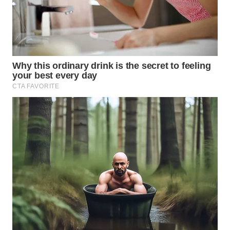
BEKASI
WN
BOGOR
WN
DEPOK
WN
TAPANULI
UTARA
WN
SAMOSIR
WN
PADANG
LAWAS