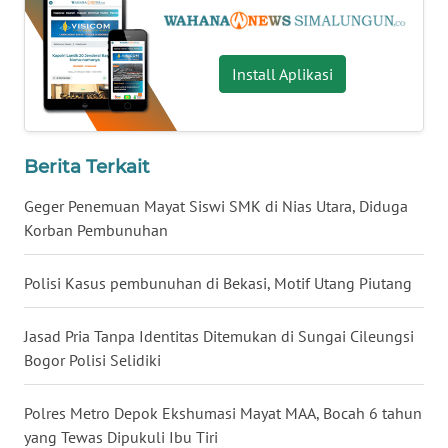
WN
MALUKU
Install Aplikasi
WN
MALUT
Berita Terkait
WN
Geger Penemuan Mayat Siswi SMK di Nias Utara, Diduga
DAIRI
Korban Pembunuhan
WN
DANAU
Polisi Kasus pembunuhan di Bekasi, Motif Utang Piutang
TOBA
Jasad Pria Tanpa Identitas Ditemukan di Sungai Cileungsi
WN
Bogor Polisi Selidiki
NIAS
Polres Metro Depok Ekshumasi Mayat MAA, Bocah 6 tahun
WN
yang Tewas Dipukuli Ibu Tiri