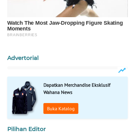
ID
MAWAKA
ID
MARTABAT
NET
Advertorial
PLN
WATCH
MKLI
Dapatkan Merchandise Eksklusif
Wahana News
LPKKI
Buka Katalog
LKKI
Pilihan Editor
KOPEKLIN