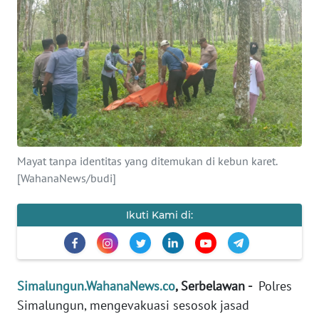
Informasi
INDEKS
BERITA
KONTAK
KAMI
INFO
Mayat tanpa identitas yang ditemukan di kebun karet.
IKLAN
[WahanaNews/budi]
TENTANG
Ikuti Kami di:
KAMI
PEDOMAN
MEDIA
Simalungun.WahanaNews.co
, Serbelawan -
Polres
SIBER
Simalungun, mengevakuasi sesosok jasad