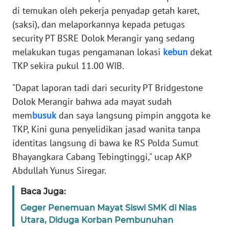
di temukan oleh pekerja penyadap getah karet,
(saksi), dan melaporkannya kepada petugas
WN
BABEL
security PT BSRE Dolok Merangir yang sedang
melakukan tugas pengamanan lokasi
kebun
dekat
WN
TKP sekira pukul 11.00 WIB.
SUMBAR
"Dapat laporan tadi dari security PT Bridgestone
Dolok Merangir bahwa ada mayat sudah
WN
SUMSEL
mem
busuk
dan saya langsung pimpin anggota ke
TKP, Kini guna penyelidikan jasad wanita tanpa
WN
identitas langsung di bawa ke RS Polda Sumut
BENGKULU
Bhayangkara Cabang Tebingtinggi," ucap AKP
Abdullah Yunus Siregar.
WN
LAMPUNG
Baca Juga:
Geger Penemuan Mayat Siswi SMK di Nias
WN
Utara, Diduga Korban Pembunuhan
JATENG