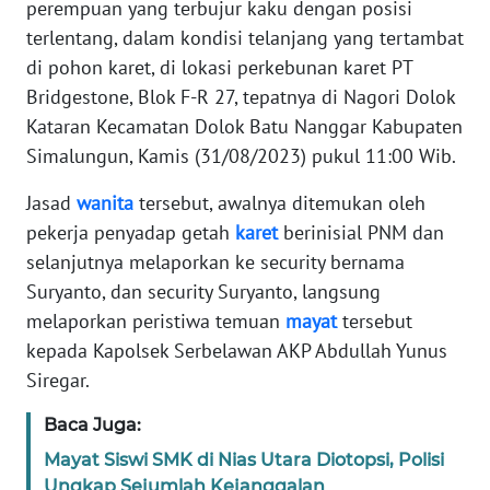
perempuan yang terbujur kaku dengan posisi
REDAKSI
terlentang, dalam kondisi telanjang yang tertambat
di pohon karet, di lokasi perkebunan karet PT
KARIR
Bridgestone, Blok F-R 27, tepatnya di Nagori Dolok
Kataran Kecamatan Dolok Batu Nanggar Kabupaten
DISCLAIMER
Simalungun, Kamis (31/08/2023) pukul 11:00 Wib.
Wahana
Jasad
wanita
tersebut, awalnya ditemukan oleh
News
Regional
pekerja penyadap getah
karet
berinisial PNM dan
selanjutnya melaporkan ke security bernama
WN
Suryanto, dan security Suryanto, langsung
SUMUT
melaporkan peristiwa temuan
mayat
tersebut
kepada Kapolsek Serbelawan AKP Abdullah Yunus
WN
Siregar.
JAKARTA
Baca Juga:
WN
Mayat Siswi SMK di Nias Utara Diotopsi, Polisi
JABAR
Ungkap Sejumlah Kejanggalan