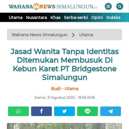
Utama
Nusantara
Khas
Serba-serbi
Opini
Indeks
WAHANA
Tutup
TV
Wahana News Simalungun
Utama
Jasad Wanita Tanpa Identitas
UTAMA
Ditemukan Membusuk Di
NUSANTARA
Kebun Karet PT Bridgestone
Simalungun
KHAS
Budi - Utama
Kamis, 31 Agustus 2023 - 19:56 WIB
SERBA-
SERBI
OPINI