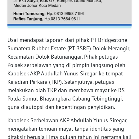
RIAU
WN
SERAMBI
Usai mendapat laporan dari pihak PT Bridgestone
WN
JAMBI
Sumatera Rubber Estate (PT BSRE) Dolok Merangir,
Kecamatan Dolok Batunanggar, Pihak petugas
WN
Polsek serbelawan yang di pimpin langsung oleh
SULTRA
Kapolsek AKP Abdullah Yunus Siregar ke tempat
Kejadian Perkara (TKP). Selanjutnya, petugas
WN
melakukan olah TKP dan membawa mayat ke RS
NTB
Polda Sumut Bhayangkara Cabang Tebingtinggi,
guna diautopsi dan kepentingan penyidikan.
WN
SULTENG
Kapolsek Serbelawan AKP Abdullah Yunus Siregar,
mengatakan temuan mayat tanpa identitas yang
WN
ditaksir berusia Lima puluan tahun ini pertama kali
SULBAR