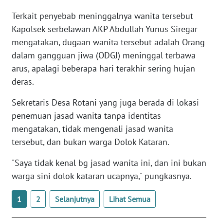
Terkait penyebab meninggalnya wanita tersebut
WN
Kapolsek serbelawan AKP Abdullah Yunus Siregar
NUSANTARA
mengatakan, dugaan wanita tersebut adalah Orang
dalam gangguan jiwa (ODGJ) meninggal terbawa
WN
arus, apalagi beberapa hari terakhir sering hujan
JOGJA
deras.
WN
Sekretaris Desa Rotani yang juga berada di lokasi
JATIM
penemuan jasad wanita tanpa identitas
mengatakan, tidak mengenali jasad wanita
WN
BALI
tersebut, dan bukan warga Dolok Kataran.
"Saya tidak kenal bg jasad wanita ini, dan ini bukan
WN
warga sini dolok kataran ucapnya," pungkasnya.
KALBAR
1
2
Selanjutnya
Lihat Semua
WN
KALTENG