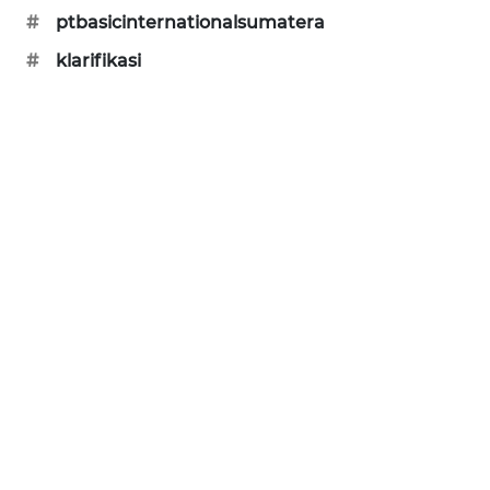
#
ptbasicinternationalsumatera
SONYA
ASA
#
klarifikasi
NEWS