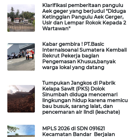
Klarifikasi pemberitaan pangulu
Aek geger yang berjudul "Diduga
PORTAL
Ketinggian Pangulu Aek Gerger,
KONSUMEN
Usir dan Lempar Rokok Kepada 2
Wartawan"
FORWAMKI
Kabar gembira ! PT.Basic
Internaisoanal Sumatera Kembali
ALPERKLINAS
Rekrut Pekerja bagian
Pengemasan Khusus,banyak
warga lokal yang datang
FORJASIDA
Tumpukan Jangkos di Pabrik
TAMBANG
Kelapa Sawit (PKS) Dolok
NEWS
Sinumbah diduga mencemari
lingkungan hidup karena memicu
bau busuk, sarang lalat, dan
SITUNGIR
pencemaran air lindi (leachate)
NEWS
MPLS 2026 di SDN 091621
SIDIKALANG
Kecamatan Bandar Berjalan
NEWS