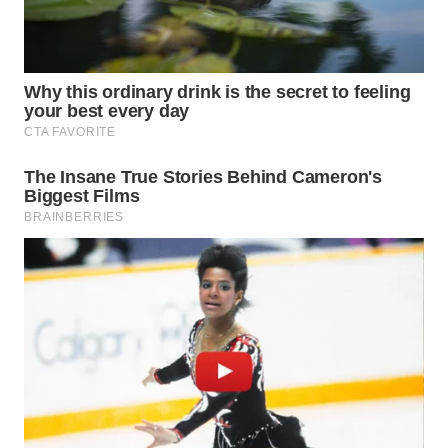
WAHANA
DESA
WISATA
LAPAK
WAHANA
Wahana
Network
KONSUMEN
LISTRIK
MASYARAKAT
KELISTRIKAN
WALINKI