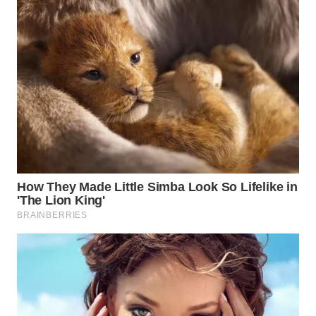
WN
PRIANGAN
TIMUR
WN
SEMARANG
WN
SOLO
WN
BOROBUDUR
WN
MADURA
WN
SURABAYA