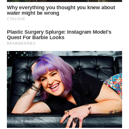
WN
SUMEDANG
WN
CIANJUR
WN
KEPULAUAN
SERIBU
WN
TANGERANG
WN
BINJAI
WN
CIREBON