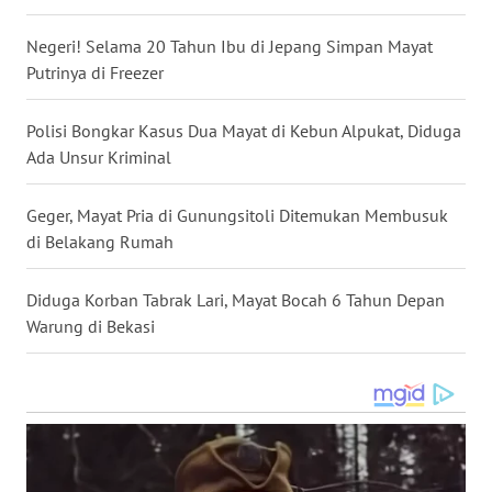
LANGKAT
Negeri! Selama 20 Tahun Ibu di Jepang Simpan Mayat
WN
Putrinya di Freezer
TAPANULI
SELATAN
Polisi Bongkar Kasus Dua Mayat di Kebun Alpukat, Diduga
Ada Unsur Kriminal
WN
TANJUNG
LESUNG
Geger, Mayat Pria di Gunungsitoli Ditemukan Membusuk
di Belakang Rumah
WN
KARO
Diduga Korban Tabrak Lari, Mayat Bocah 6 Tahun Depan
Warung di Bekasi
WN
SIMALUNGUN
WN
LABUHANBATU