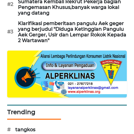
Sumatera Kembali Rekrut Pekerja bagian
#2
Pengemasan Khusus,banyak warga lokal
CILEUNGSI
yang datang
NEWS
Klarifikasi pemberitaan pangulu Aek geger
yang berjudul "Diduga Ketinggian Pangulu
BERKAT
#3
Aek Gerger, Usir dan Lempar Rokok Kepada
NEWS
2 Wartawan"
BERAMPU
NEWS
ANUGERAH
NEWS
AKHLAK
ID
Trending
PERAPKI
NEWS
#
tangkos