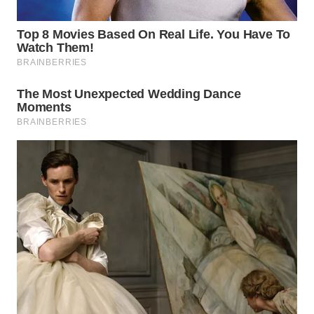
WAHANA
SPORT
WAHANA
UMKM
WAHANA
SELEB
WAHANA
PERSONA
WAHANA
OTOMOTIF
WAHANA
HEALTH