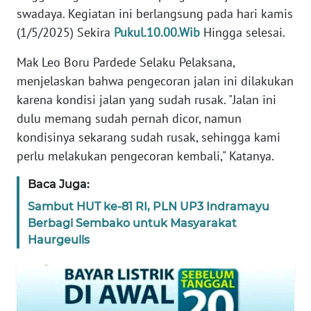
swadaya. Kegiatan ini berlangsung pada hari kamis
WN
(1/5/2025) Sekira
Pukul.10.00.Wib
Hingga selesai.
BANTEN
Mak Leo Boru Pardede Selaku Pelaksana,
WN
menjelaskan bahwa pengecoran jalan ini dilakukan
NTT
karena kondisi jalan yang sudah rusak. "Jalan ini
dulu memang sudah pernah dicor, namun
WN
kondisinya sekarang sudah rusak, sehingga kami
KEPRI
perlu melakukan pengecoran kembali," Katanya.
WN
Baca Juga:
PAPUA
Sambut HUT ke-81 RI, PLN UP3 Indramayu
Berbagi Sembako untuk Masyarakat
WN
Haurgeulis
PAPUA
BARAT
WN