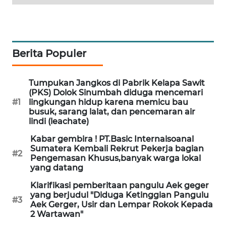
KARING
NEWS
Berita Populer
JURNAL
MARITIM
Tumpukan Jangkos di Pabrik Kelapa Sawit
HUMBANG
(PKS) Dolok Sinumbah diduga mencemari
NEWS
#1
lingkungan hidup karena memicu bau
busuk, sarang lalat, dan pencemaran air
lindi (leachate)
GARONGGANG
NEWS
Kabar gembira ! PT.Basic Internaisoanal
Sumatera Kembali Rekrut Pekerja bagian
#2
Pengemasan Khusus,banyak warga lokal
FISUELRI
yang datang
ID
Klarifikasi pemberitaan pangulu Aek geger
yang berjudul "Diduga Ketinggian Pangulu
#3
ENERGI
Aek Gerger, Usir dan Lempar Rokok Kepada
NEWS
2 Wartawan"