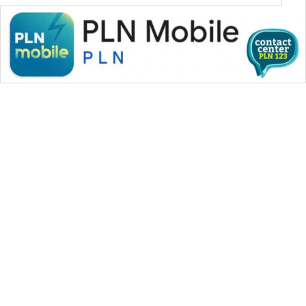
WAHANA MEDIA GROUP
|
|
|
WAHANA NEWS co
WAHANA TANI
WAHANA ADVOKAT
|
|
WAHANA INFRASTRUKTUR
WAHANA KONSUMEN
|
|
|
WAHANA LISTRIK
WAHANA TRAVEL
WAHANA TV