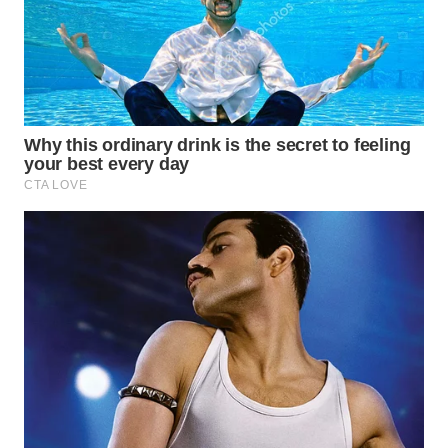
WAHANA
LISTRIK
WAHANA
TRAVEL
WAHANA
TV
WAHANANEWS
ID
WAHANANEWS
CO ID
WAHANANEWS
NET