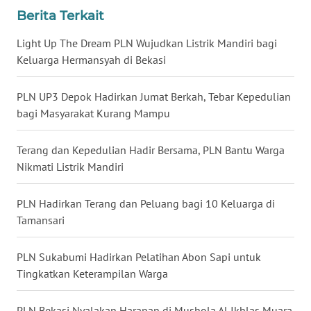
Berita Terkait
WN
MALUKU
Light Up The Dream PLN Wujudkan Listrik Mandiri bagi
Keluarga Hermansyah di Bekasi
WN
MALUT
PLN UP3 Depok Hadirkan Jumat Berkah, Tebar Kepedulian
bagi Masyarakat Kurang Mampu
WN
DAIRI
Terang dan Kepedulian Hadir Bersama, PLN Bantu Warga
Nikmati Listrik Mandiri
WN
DANAU
PLN Hadirkan Terang dan Peluang bagi 10 Keluarga di
TOBA
Tamansari
WN
PLN Sukabumi Hadirkan Pelatihan Abon Sapi untuk
NIAS
Tingkatkan Keterampilan Warga
WN
PLN Bekasi Nyalakan Harapan di Mushola Al Ikhlas Muara