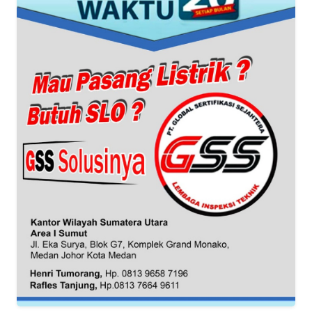
RIAU
WN
SERAMBI
WN
JAMBI
WN
SULTRA
WN
NTB
WN
SULTENG
WN
SULBAR