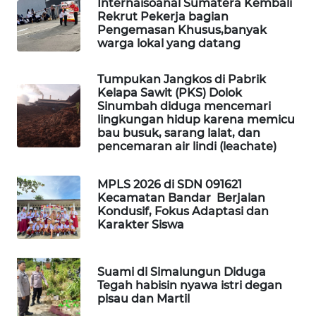
Internaisoanal Sumatera Kembali
Rekrut Pekerja bagian
PORTAL
Pengemasan Khusus,banyak
KONSUMEN
warga lokal yang datang
Tumpukan Jangkos di Pabrik
FORWAMKI
Kelapa Sawit (PKS) Dolok
Sinumbah diduga mencemari
ALPERKLINAS
lingkungan hidup karena memicu
bau busuk, sarang lalat, dan
pencemaran air lindi (leachate)
FORJASIDA
MPLS 2026 di SDN 091621
TAMBANG
Kecamatan Bandar Berjalan
NEWS
Kondusif, Fokus Adaptasi dan
Karakter Siswa
SITUNGIR
NEWS
Suami di Simalungun Diduga
Tegah habisin nyawa istri degan
SIDIKALANG
pisau dan Martil
NEWS