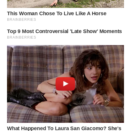
WN
PRIANGAN
TIMUR
WN
SEMARANG
WN
SOLO
WN
BOROBUDUR
WN
MADURA
WN
SURABAYA