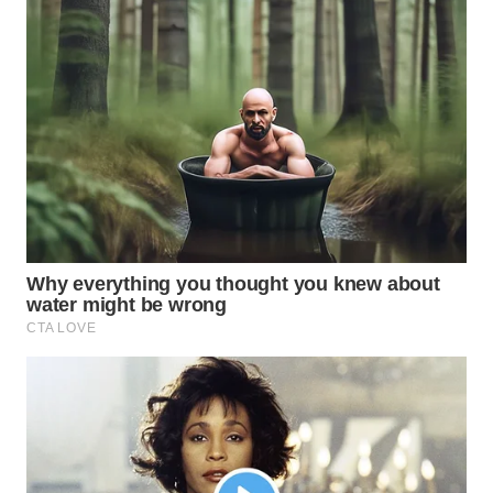
WN
SUMEDANG
WN
CIANJUR
WN
KEPULAUAN
SERIBU
WN
TANGERANG
WN
BINJAI
WN
CIREBON