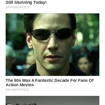
WN
NATUNA
WN
BINTAN
WN
MANDALIKA
WN
LIKUPANG
WN
LABUANBAJO
WN
BORNEO