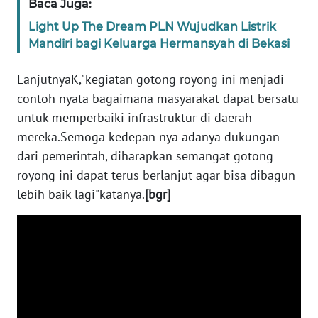
Baca Juga:
Light Up The Dream PLN Wujudkan Listrik
WN
Mandiri bagi Keluarga Hermansyah di Bekasi
NUSANTARA
LanjutnyaK,"kegiatan gotong royong ini menjadi
WN
contoh nyata bagaimana masyarakat dapat bersatu
JOGJA
untuk memperbaiki infrastruktur di daerah
mereka.Semoga kedepan nya adanya dukungan
WN
JATIM
dari pemerintah, diharapkan semangat gotong
royong ini dapat terus berlanjut agar bisa dibagun
WN
lebih baik lagi"katanya.
[bgr]
BALI
WN
KALBAR
WN
KALTENG