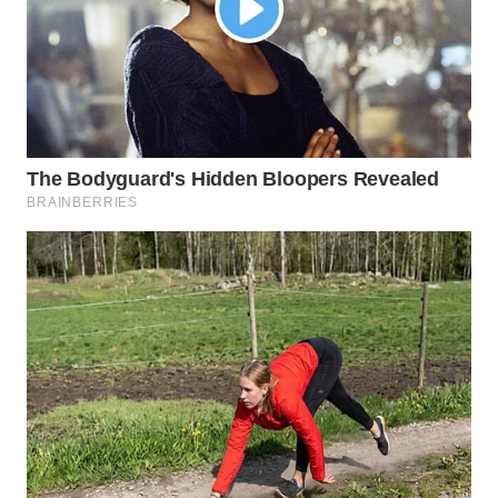
WN
INDRAMAYU
WN
KUNINGAN
WN
MAJALENGKA
WN
SUBANG
WN
SUKABUMI
WN
PURWAKARTA