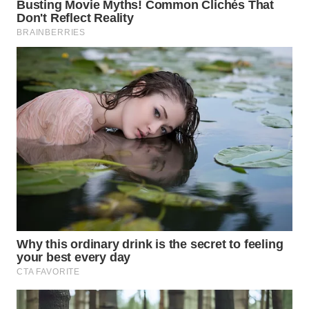
BEKASI
WN
BOGOR
WN
DEPOK
WN
TAPANULI
UTARA
WN
SAMOSIR
WN
PADANG
LAWAS