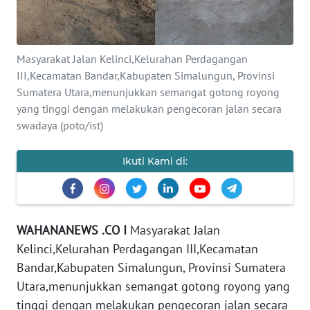
REDAKSI
KARIR
Masyarakat Jalan Kelinci,Kelurahan Perdagangan
III,Kecamatan Bandar,Kabupaten Simalungun, Provinsi
DISCLAIMER
Sumatera Utara,menunjukkan semangat gotong royong
yang tinggi dengan melakukan pengecoran jalan secara
Wahana
swadaya (poto/ist)
News
Regional
Ikuti Kami di:
WN
SUMUT
WAHANANEWS .CO I
Masyarakat Jalan
WN
Kelinci,Kelurahan Perdagangan III,Kecamatan
JAKARTA
Bandar,Kabupaten Simalungun, Provinsi Sumatera
WN
Utara,menunjukkan semangat gotong royong yang
JABAR
tinggi dengan melakukan pengecoran jalan secara