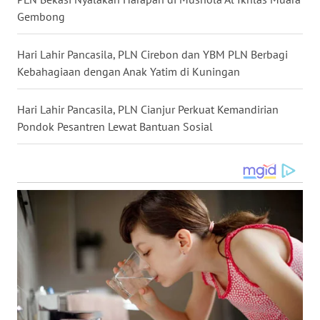
LANGKAT
Gembong
WN
Hari Lahir Pancasila, PLN Cirebon dan YBM PLN Berbagi
TAPANULI
SELATAN
Kebahagiaan dengan Anak Yatim di Kuningan
WN
Hari Lahir Pancasila, PLN Cianjur Perkuat Kemandirian
TANJUNG
Pondok Pesantren Lewat Bantuan Sosial
LESUNG
WN
KARO
WN
SIMALUNGUN
WN
LABUHANBATU