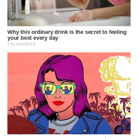
WN
TAPANULI
TENGAH
WN DELI
SERDANG
WN
TEBING
TINGGI
WN
PAKPAK
WN
KARAWANG
WN