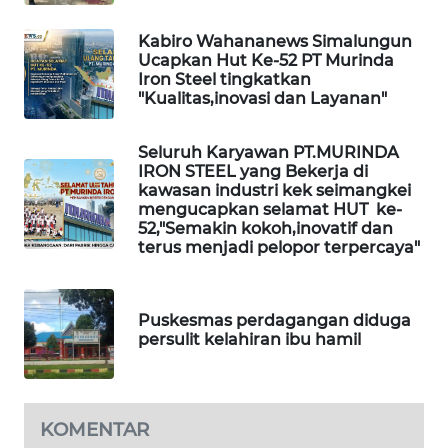
Kabiro Wahananews Simalungun
SIBARAGAS
Ucapkan Hut Ke-52 PT Murinda
NEWS
Iron Steel tingkatkan
"Kualitas,inovasi dan Layanan"
METRO
SIANTAR
Seluruh Karyawan PT.MURINDA
NEWS
IRON STEEL yang Bekerja di
kawasan industri kek seimangkei
mengucapkan selamat HUT ke-
METRO
52,"Semakin kokoh,inovatif dan
MEDAN
terus menjadi pelopor terpercaya"
NEWS
METRO
Puskesmas perdagangan diduga
JAKARTA
persulit kelahiran ibu hamil
NEWS
KRT
NEWS
KOMENTAR