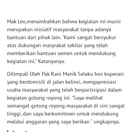
WN
Mak Leo,menambahkan bahwa kegiatan ini murni
BABEL
merupakan inisiatif masyarakat tanpa adanya
WN
bantuan dari pihak lain. "Kami sangat bersyukur
SUMBAR
atas dukungan masyrakat sekitar yang telah
memberikan bantuan semen untuk mendukung
WN
kegiatan ini," Katanyanya.
SUMSEL
Ditimpali Oleh Pak Rani Manik Selaku bos koperasi
WN
yang berdomisili di jalan kelinci, mengapresiasi
BENGKULU
usaha masyarakat yang telah berpartisipasi dalam
kegiatan gotong royong ini. "Saya melihat
WN
semangat gotong royong masyarakat di sini sangat
LAMPUNG
tinggi, dan saya berkomitmen untuk mendukung
melalui anggaran yang saya berikan " ungkapnya.
WN
JATENG