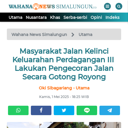
Utama
Nusantara
Khas
Serba-serbi
Opini
Indeks
WAHANA
Tutup
TV
Wahana News Simalungun
Utama
Masyarakat Jalan Kelinci
UTAMA
Keluarahan Perdagangan III
NUSANTARA
Lakukan Pengecoran Jalan
Secara Gotong Royong
KHAS
Oki Sibagariang - Utama
Kamis, 1 Mei 2025 - 18:25 WIB
SERBA-
SERBI
OPINI