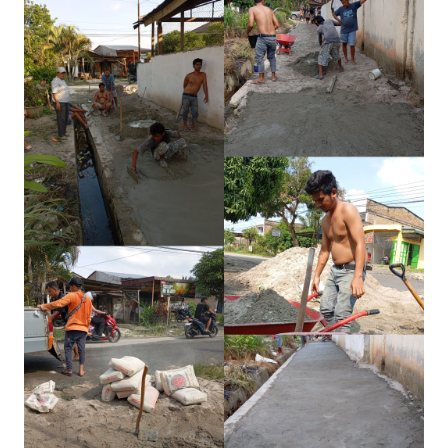
Informasi
INDEKS
BERITA
KONTAK
KAMI
INFO
IKLAN
TENTANG
KAMI
PEDOMAN
MEDIA
SIBER