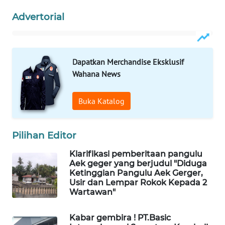
ID
Advertorial
MAWAKA
ID
Dapatkan Merchandise Eksklusif
MARTABAT
Wahana News
NET
Buka Katalog
PLN
WATCH
Pilihan Editor
MKLI
Klarifikasi pemberitaan pangulu
Aek geger yang berjudul "Diduga
LPKKI
Ketinggian Pangulu Aek Gerger,
Usir dan Lempar Rokok Kepada 2
LKKI
Wartawan"
Kabar gembira ! PT.Basic
KOPEKLIN