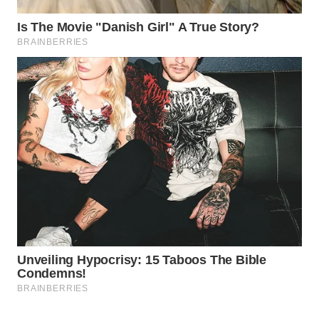
WAHANA
DESA
WISATA
LAPAK
WAHANA
Wahana
Network
KONSUMEN
LISTRIK
MASYARAKAT
KELISTRIKAN
WALINKI