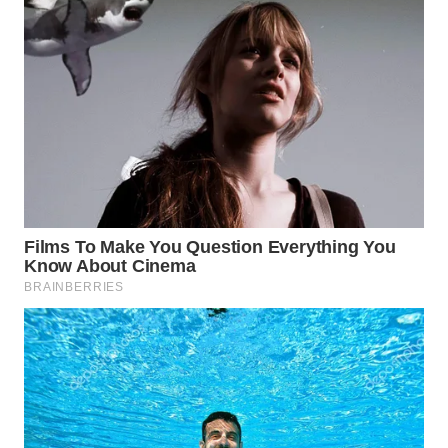
Wahana
Media
Group
WAHANA
NEWS
WAHANA
TANI
WAHANA
ADVOKAT
WAHANA
INFRASTRUKTUR
WAHANA
KONSUMEN