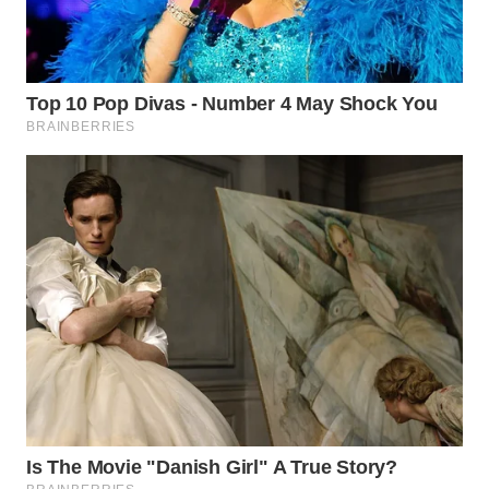
WN
NATUNA
WN
BINTAN
WN
MANDALIKA
WN
LIKUPANG
WN
LABUANBAJO
WN
BORNEO