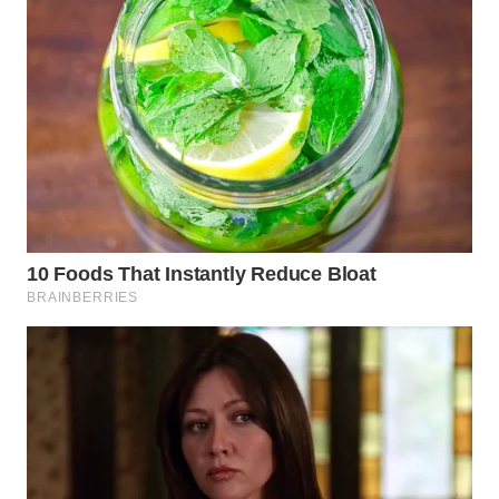
WN
INDRAMAYU
WN
KUNINGAN
WN
MAJALENGKA
WN
SUBANG
WN
SUKABUMI
WN
PURWAKARTA