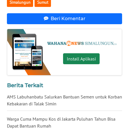
LANGKAT
Simalungun
Sumut
WN
Beri Komentar
TAPANULI
SELATAN
WN
TANJUNG
LESUNG
Install Aplikasi
WN
KARO
Berita Terkait
WN
AMS Labuhanbatu Salurkan Bantuan Semen untuk Korban
SIMALUNGUN
Kebakaran di Talak Simin
WN
Warga Cuma Mampu Kos di Jakarta Puluhan Tahun Bisa
LABUHANBATU
Dapat Bantuan Rumah