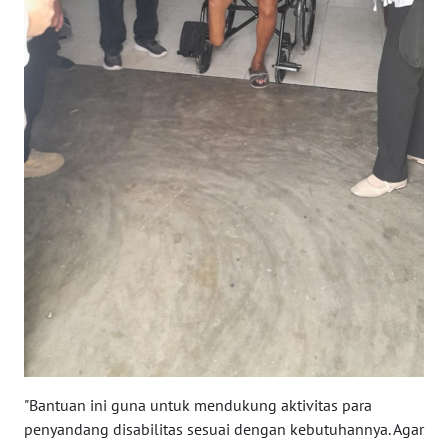
WN
BABEL
WN
SUMBAR
WN
SUMSEL
WN
BENGKULU
WN
LAMPUNG
"Bantuan ini guna untuk mendukung aktivitas para
WN
penyandang disabilitas sesuai dengan kebutuhannya. Agar
JATENG