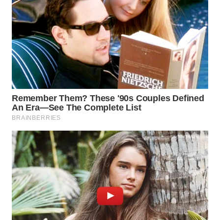
WAHANA
SPORT
WAHANA
UMKM
WAHANA
SELEB
WAHANA
PERSONA
WAHANA
OTOMOTIF
WAHANA
HEALTH