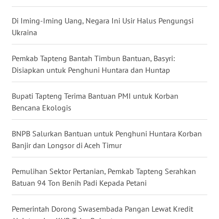
WN
TAPANULI
Di Iming-Iming Uang, Negara Ini Usir Halus Pengungsi
TENGAH
Ukraina
WN DELI
Pemkab Tapteng Bantah Timbun Bantuan, Basyri:
SERDANG
Disiapkan untuk Penghuni Huntara dan Huntap
WN
Bupati Tapteng Terima Bantuan PMI untuk Korban
TEBING
Bencana Ekologis
TINGGI
BNPB Salurkan Bantuan untuk Penghuni Huntara Korban
WN
Banjir dan Longsor di Aceh Timur
PAKPAK
Pemulihan Sektor Pertanian, Pemkab Tapteng Serahkan
WN
Batuan 94 Ton Benih Padi Kepada Petani
KARAWANG
Pemerintah Dorong Swasembada Pangan Lewat Kredit
WN