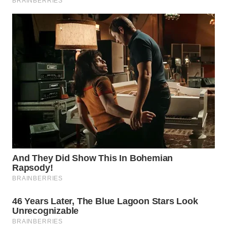
Wahana
Media
Group
WAHANA
NEWS
WAHANA
TANI
WAHANA
ADVOKAT
WAHANA
INFRASTRUKTUR
WAHANA
KONSUMEN