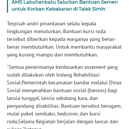
AMS Labuhanbatu Salurkan Bantuan Semen
untuk Korban Kebakaran di Talak Simin
WN
KALTARA
Terpisah andri pinantaoan selalu kepala
lingkungan menuturkan, Bantuan kursi roda
WN
tersebut diberikan kepada warganya yang benar-
KALSEL
benar membutuhkan. Untuk membantu masyarakat
yang kurang mampu dan membutuhkan.
WN
KALTIM
"Semua penerimanya berdasarkan assement yang
sudah dilakukan oleh bidang Rehabilitasi
WN
Sosial.Pemerintah kecamatan bandar melalui Dinas
SULSEL
Sosial menyerahkan bantuan sosial (bansos) bagi
WN
lansia tunggal, lansia sebatang kara, dan
GORONTALO
penyandang disabilitas. Bantuan tersebut beragam,
mulai paket sembako, bedcover, dan kursi
WN
roda,Selama Kegiatan berjalan dengan lancar dan
SULUT