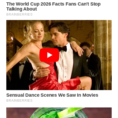
WN
SUMEDANG
WN
CIANJUR
WN
KEPULAUAN
SERIBU
WN
TANGERANG
WN
BINJAI
WN
CIREBON