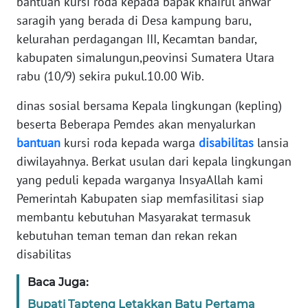
bantuan kursi roda kepada bapak khairul anwar
REDAKSI
saragih yang berada di Desa kampung baru,
kelurahan perdagangan III, Kecamtan bandar,
KARIR
kabupaten simalungun,peovinsi Sumatera Utara
rabu (10/9) sekira pukul.10.00 Wib.
DISCLAIMER
dinas sosial bersama Kepala lingkungan (kepling)
Wahana
beserta Beberapa Pemdes akan menyalurkan
News
bantuan
kursi roda kepada warga
disabilitas
lansia
Regional
diwilayahnya. Berkat usulan dari kepala lingkungan
yang peduli kepada warganya InsyaAllah kami
WN
SUMUT
Pemerintah Kabupaten siap memfasilitasi siap
membantu kebutuhan Masyarakat termasuk
WN
kebutuhan teman teman dan rekan rekan
JAKARTA
disabilitas
WN
Baca Juga:
JABAR
Bupati Tapteng Letakkan Batu Pertama