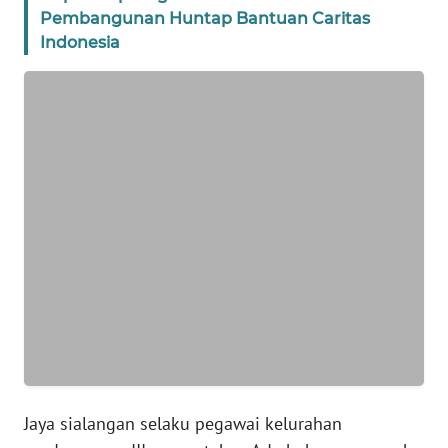
Pembangunan Huntap Bantuan Caritas
WN
Indonesia
BANTEN
WN
NTT
WN
KEPRI
WN
PAPUA
WN
PAPUA
BARAT
Jaya sialangan selaku pegawai kelurahan
WN