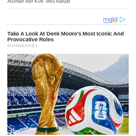
Alsintan dan KUR Tebu Rakyat
BEKASI
WN
BOGOR
WN
DEPOK
WN
TAPANULI
UTARA
WN
SAMOSIR
WN
PADANG
LAWAS