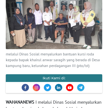
Informasi
INDEKS
BERITA
KONTAK
KAMI
INFO
melalui Dinas Sosial menyalurkan bantuan kursi roda
IKLAN
kepada bapak khairul anwar saragih yang berada di Desa
kampung baru, kelurahan perdagangan III (pto/ist)
TENTANG
KAMI
Ikuti Kami di:
PEDOMAN
MEDIA
SIBER
WAHANANEWS
I melalui Dinas Sosial menyalurkan