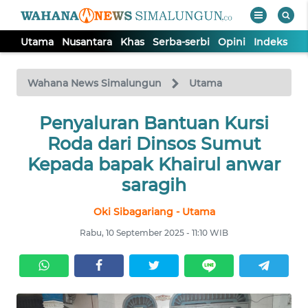
Utama
Nusantara
Khas
Serba-serbi
Opini
Indeks
WAHANA
Tutup
TV
Wahana News Simalungun
Utama
Penyaluran Bantuan Kursi
UTAMA
Roda dari Dinsos Sumut
NUSANTARA
Kepada bapak Khairul anwar
saragih
KHAS
Oki Sibagariang - Utama
Rabu, 10 September 2025 - 11:10 WIB
SERBA-
SERBI
OPINI