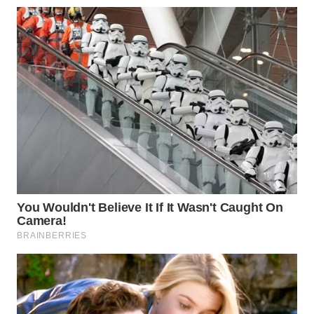
WAHANA
LISTRIK
WAHANA
TRAVEL
WAHANA
TV
WAHANANEWS
ID
WAHANANEWS
CO ID
WAHANANEWS
NET