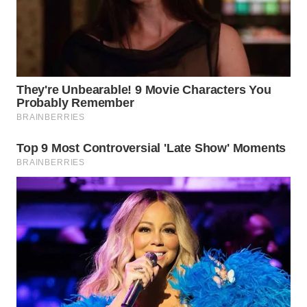
WN
PRIANGAN
TIMUR
WN
SEMARANG
WN
SOLO
WN
BOROBUDUR
WN
MADURA
WN
SURABAYA