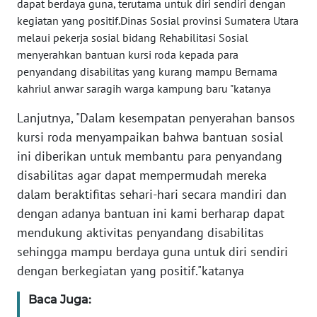
dapat berdaya guna, terutama untuk diri sendiri dengan
kegiatan yang positif.Dinas Sosial provinsi Sumatera Utara
WN
melaui pekerja sosial bidang Rehabilitasi Sosial
NUSANTARA
menyerahkan bantuan kursi roda kepada para
penyandang disabilitas yang kurang mampu Bernama
WN
kahriul anwar saragih warga kampung baru "katanya
JOGJA
Lanjutnya, "Dalam kesempatan penyerahan bansos
kursi roda menyampaikan bahwa bantuan sosial
WN
JATIM
ini diberikan untuk membantu para penyandang
disabilitas agar dapat mempermudah mereka
WN
dalam beraktifitas sehari-hari secara mandiri dan
BALI
dengan adanya bantuan ini kami berharap dapat
mendukung aktivitas penyandang disabilitas
WN
sehingga mampu berdaya guna untuk diri sendiri
KALBAR
dengan berkegiatan yang positif."katanya
WN
Baca Juga:
KALTENG