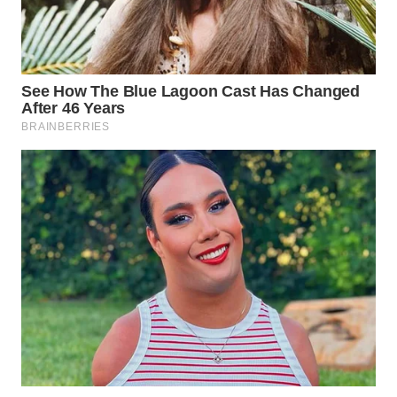
WAHANA
DESA
WISATA
LAPAK
WAHANA
Wahana
Network
KONSUMEN
LISTRIK
MASYARAKAT
KELISTRIKAN
WALINKI