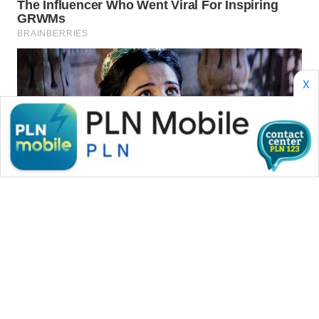
ID
MAWAKA
ID
X
MARTABAT
NET
PLN
WATCH
MKLI
LPKKI
LKKI
KOPEKLIN