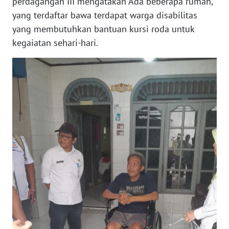
RIAU
perdagangan III mengatakan Ada beberapa rumah,
yang terdaftar bawa terdapat warga disabilitas
WN
yang membutuhkan bantuan kursi roda untuk
SERAMBI
kegaiatan sehari-hari.
WN
JAMBI
WN
SULTRA
WN
NTB
WN
SULTENG
WN
SULBAR