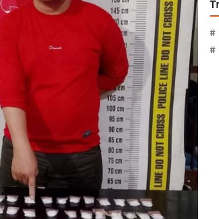
T
#
#