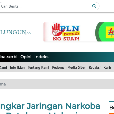
ba-serbi
Opini
Indeks
Kami
Info Iklan
Tentang Kami
Pedoman Media Siber
Redaksi
Karir
ama
ngkar Jaringan Narkoba
B