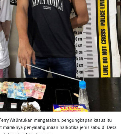
erry Walintukan mengatakan, pengungkapan kasus itu
it maraknya penyalahgunaan narkotika jenis sabu di Desa