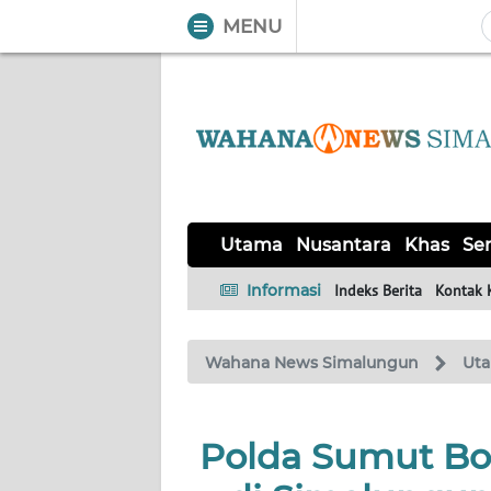
MENU
WAHANA
Tutup
TV
UTAMA
NUSANTARA
Utama
Nusantara
Khas
Ser
KHAS
Informasi
Indeks Berita
Kontak 
SERBA-
Wahana News Simalungun
Ut
SERBI
OPINI
Polda Sumut Bo
Informasi