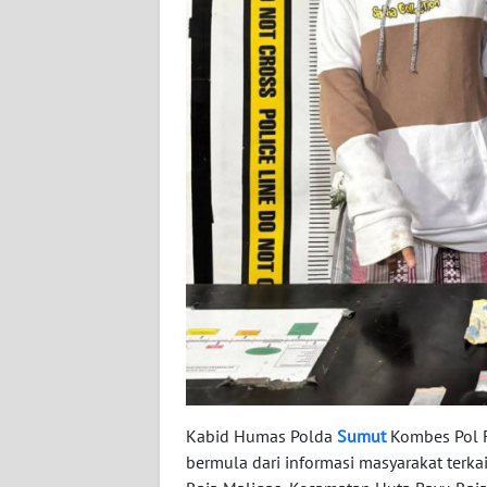
WN
KALTARA
WN
KALSEL
WN
KALTIM
WN
SULSEL
WN
GORONTALO
WN
Kabid Humas Polda
Sumut
Kombes Pol F
SULUT
bermula dari informasi masyarakat terka