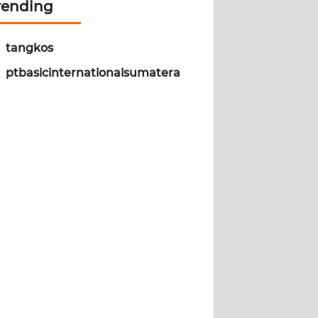
rending
tangkos
ptbasicinternationalsumatera