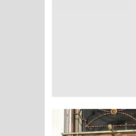
WN
BABEL
WN
SUMBAR
WN
SUMSEL
WN
BENGKULU
WN
LAMPUNG
WN
JATENG