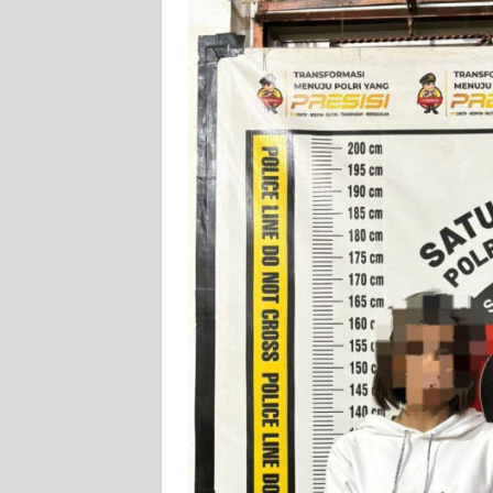
WN
NUSANTARA
WN
JOGJA
WN
JATIM
WN
BALI
WN
KALBAR
WN
KALTENG