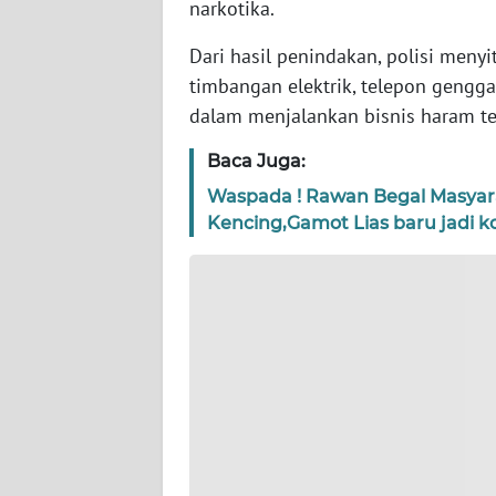
narkotika.
WN
SERAMBI
Dari hasil penindakan, polisi menyit
timbangan elektrik, telepon gengg
WN
dalam menjalankan bisnis haram te
JAMBI
Baca Juga:
WN
Waspada ! Rawan Begal Masyara
SULTRA
Kencing,Gamot Lias baru jadi k
WN
NTB
WN
SULTENG
WN
SULBAR