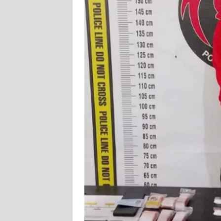
KARIR
DISCLAIMER
Wahana
News
Regional
WN
SUMUT
WN
JAKARTA
WN
JABAR