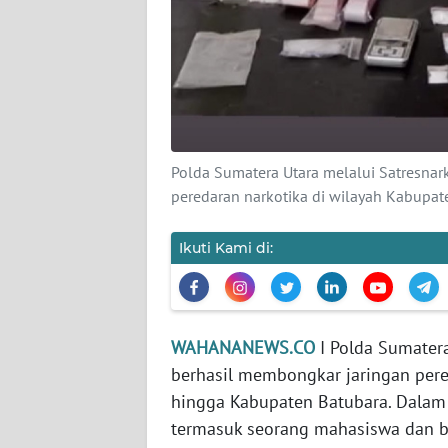
WN
BANTEN
WN
NTT
WN
Polda Sumatera Utara melalui Satresna
KEPRI
peredaran narkotika di wilayah Kabupat
WN
Ikuti Kami di:
PAPUA
WN
PAPUA
WAHANANEWS.CO
I Polda Sumatera
BARAT
berhasil membongkar jaringan pere
WN
hingga Kabupaten Batubara. Dalam
RIAU
termasuk seorang mahasiswa dan b