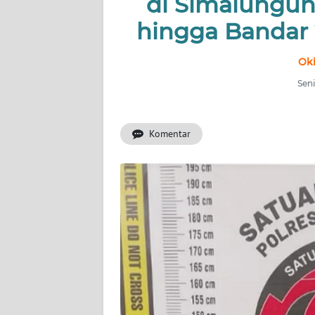
di Simalungun
hingga Bandar
INDEKS
BERITA
Oki
KONTAK
Seni
KAMI
Komentar
INFO
IKLAN
TENTANG
KAMI
PEDOMAN
MEDIA
SIBER
REDAKSI