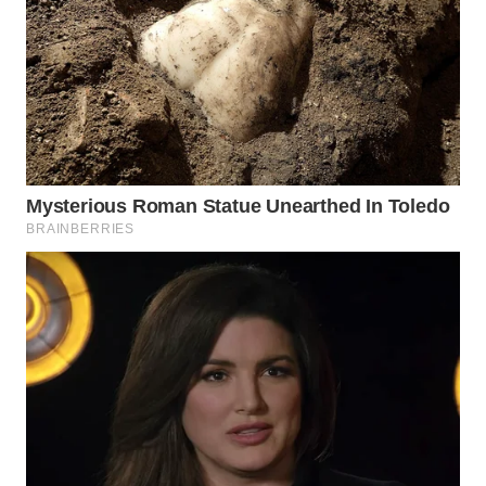
WAHANA
LISTRIK
WAHANA
TRAVEL
WAHANA
TV
WAHANANEWS
ID
WAHANANEWS
CO ID
WAHANANEWS
NET