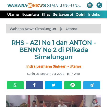
Utama
Nusantara
Khas
Serba-serbi
Opini
Indeks
WAHANA
Tutup
TV
Wahana News Simalungun
Utama
RHS - AZI No 1 dan ANTON -
UTAMA
BENNY No 2 di Pilkada
NUSANTARA
Simalungun
Indra Lesmana Siahaan - Utama
KHAS
Senin, 23 September 2024 - 13:17 WIB
SERBA-
SERBI
OPINI