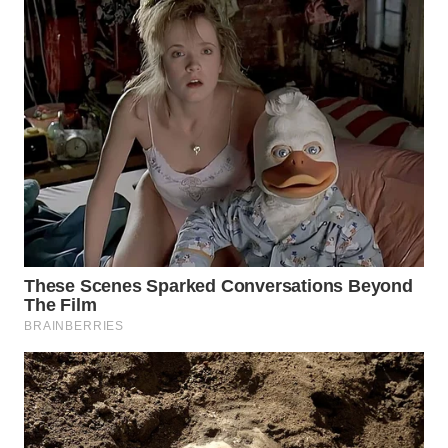
Wahana
Media
Group
WAHANA
NEWS
WAHANA
TANI
WAHANA
ADVOKAT
WAHANA
INFRASTRUKTUR
WAHANA
KONSUMEN