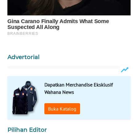
WAHANA
SPORT
WAHANA
UMKM
Advertorial
WAHANA
SELEB
WAHANA
Dapatkan Merchandise Eksklusif
PERSONA
Wahana News
WAHANA
Buka Katalog
OTOMOTIF
WAHANA
Pilihan Editor
HEALTH