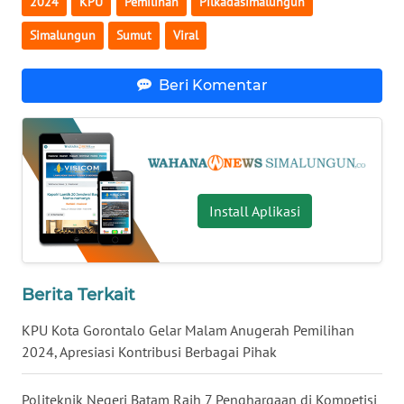
2024
KPU
Pemilihan
Pilkadasimalungun
Simalungun
Sumut
Viral
WN
BABEL
Beri Komentar
WN
SUMBAR
WN
SUMSEL
Install Aplikasi
WN
BENGKULU
Berita Terkait
WN
KPU Kota Gorontalo Gelar Malam Anugerah Pemilihan
LAMPUNG
2024, Apresiasi Kontribusi Berbagai Pihak
WN
JATENG
Politeknik Negeri Batam Raih 7 Penghargaan di Kompetisi