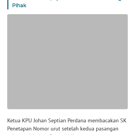
Pihak
WN
BANTEN
WN
NTT
WN
KEPRI
WN
PAPUA
WN
PAPUA
BARAT
Ketua KPU Johan Septian Perdana membacakan SK
Penetapan Nomor urut setelah kedua pasangan
WN