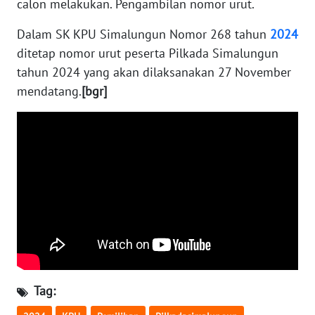
RIAU
calon melakukan. Pengambilan nomor urut.
Dalam SK KPU Simalungun Nomor 268 tahun
2024
WN
ditetap nomor urut peserta Pilkada Simalungun
SERAMBI
tahun 2024 yang akan dilaksanakan 27 November
WN
mendatang.
[bgr]
JAMBI
WN
SULTRA
WN
NTB
WN
SULTENG
Tag:
WN
SULBAR