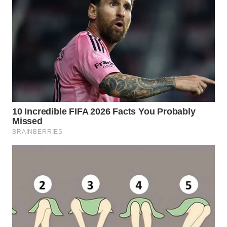
LANGKAT
WN
TAPANULI
SELATAN
WN
TANJUNG
LESUNG
WN
KARO
WN
SIMALUNGUN
WN
LABUHANBATU