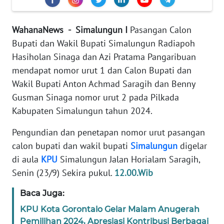
REDAKSI
WahanaNews - Simalungun I
Pasangan Calon
KARIR
Bupati dan Wakil Bupati Simalungun Radiapoh
Hasiholan Sinaga dan Azi Pratama Pangaribuan
DISCLAIMER
mendapat nomor urut 1 dan Calon Bupati dan
Wakil Bupati Anton Achmad Saragih dan Benny
Wahana
News
Gusman Sinaga nomor urut 2 pada Pilkada
Regional
Kabupaten Simalungun tahun 2024.
Pengundian dan penetapan nomor urut pasangan
WN
SUMUT
calon bupati dan wakil bupati
Simalungun
digelar
di aula
KPU
Simalungun Jalan Horialam Saragih,
WN
Senin (23/9) Sekira pukul.
12.00.Wib
JAKARTA
Baca Juga:
WN
KPU Kota Gorontalo Gelar Malam Anugerah
JABAR
Pemilihan 2024, Apresiasi Kontribusi Berbagai