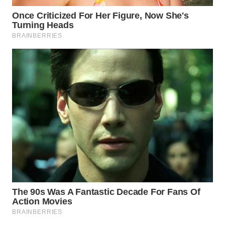
WN
NATUNA
WN
BINTAN
WN
MANDALIKA
WN
LIKUPANG
WN
LABUANBAJO
WN
BORNEO