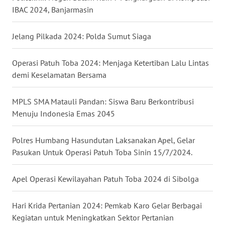
IBAC 2024, Banjarmasin
WN
NUSANTARA
Jelang Pilkada 2024: Polda Sumut Siaga
WN
Operasi Patuh Toba 2024: Menjaga Ketertiban Lalu Lintas
JOGJA
demi Keselamatan Bersama
WN
MPLS SMA Matauli Pandan: Siswa Baru Berkontribusi
JATIM
Menuju Indonesia Emas 2045
WN
Polres Humbang Hasundutan Laksanakan Apel, Gelar
BALI
Pasukan Untuk Operasi Patuh Toba Sinin 15/7/2024.
WN
Apel Operasi Kewilayahan Patuh Toba 2024 di Sibolga
KALBAR
Hari Krida Pertanian 2024: Pemkab Karo Gelar Berbagai
WN
Kegiatan untuk Meningkatkan Sektor Pertanian
KALTENG