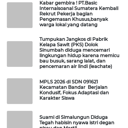
Kabar gembira ! PT.Basic
Internaisoanal Sumatera Kembali
WAHANA
Rekrut Pekerja bagian
DESA
Pengemasan Khusus,banyak
WISATA
warga lokal yang datang
LAPAK
Tumpukan Jangkos di Pabrik
Kelapa Sawit (PKS) Dolok
WAHANA
Sinumbah diduga mencemari
lingkungan hidup karena memicu
Wahana
bau busuk, sarang lalat, dan
Network
pencemaran air lindi (leachate)
KONSUMEN
MPLS 2026 di SDN 091621
LISTRIK
Kecamatan Bandar Berjalan
Kondusif, Fokus Adaptasi dan
Karakter Siswa
MASYARAKAT
KELISTRIKAN
Suami di Simalungun Diduga
WALINKI
Tegah habisin nyawa istri degan