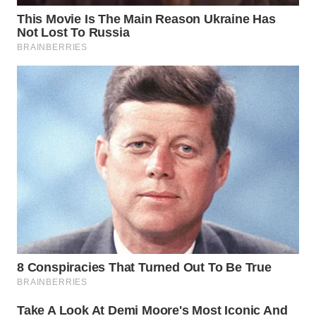
BEKASI
WN
BOGOR
WN
DEPOK
WN
TAPANULI
UTARA
WN
SAMOSIR
WN
PADANG
LAWAS