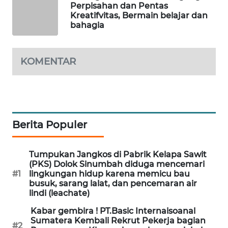
Perpisahan dan Pentas
Kreatifvitas, Bermain belajar dan
PORTAL
bahagia
KONSUMEN
FORWAMKI
KOMENTAR
ALPERKLINAS
FORJASIDA
Berita Populer
TAMBANG
NEWS
Tumpukan Jangkos di Pabrik Kelapa Sawit
(PKS) Dolok Sinumbah diduga mencemari
#1
lingkungan hidup karena memicu bau
SITUNGIR
busuk, sarang lalat, dan pencemaran air
NEWS
lindi (leachate)
Kabar gembira ! PT.Basic Internaisoanal
SIDIKALANG
Sumatera Kembali Rekrut Pekerja bagian
NEWS
#2