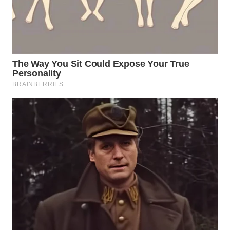
WN
TAPANULI
TENGAH
WN DELI
SERDANG
WN
TEBING
TINGGI
WN
PAKPAK
WN
KARAWANG
WN