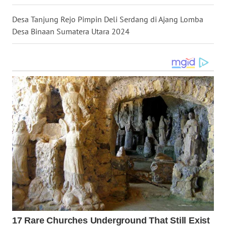
Desa Tanjung Rejo Pimpin Deli Serdang di Ajang Lomba
WN
Desa Binaan Sumatera Utara 2024
KALTARA
WN
KALSEL
WN
KALTIM
WN
SULSEL
WN
GORONTALO
WN
SULUT