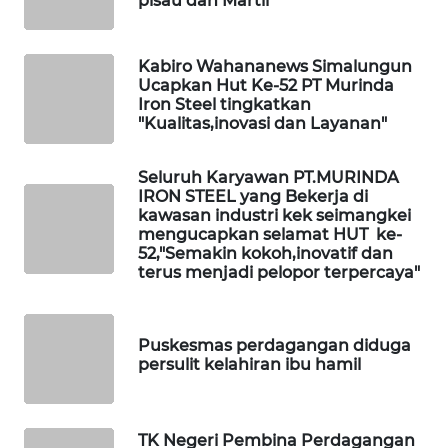
pisau dan Martil
ID
MAWAKA
Kabiro Wahananews Simalungun
ID
Ucapkan Hut Ke-52 PT Murinda
Iron Steel tingkatkan
"Kualitas,inovasi dan Layanan"
MARTABAT
NET
Seluruh Karyawan PT.MURINDA
IRON STEEL yang Bekerja di
PLN
kawasan industri kek seimangkei
WATCH
mengucapkan selamat HUT ke-
52,"Semakin kokoh,inovatif dan
terus menjadi pelopor terpercaya"
MKLI
LPKKI
Puskesmas perdagangan diduga
persulit kelahiran ibu hamil
LKKI
KOPEKLIN
TK Negeri Pembina Perdagangan