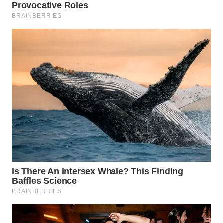
WN
SUMEDANG
WN
CIANJUR
WN
KEPULAUAN
SERIBU
WN
TANGERANG
WN
BINJAI
WN
CIREBON