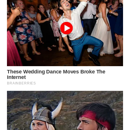
WN
INDRAMAYU
WN
KUNINGAN
WN
MAJALENGKA
WN
SUBANG
WN
SUKABUMI
WN
PURWAKARTA