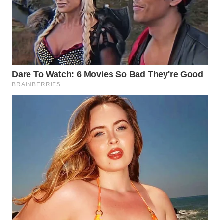
WN
PRIANGAN
TIMUR
WN
SEMARANG
WN
SOLO
WN
BOROBUDUR
WN
MADURA
WN
SURABAYA