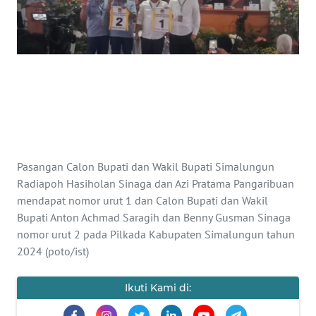
Informasi
INDEKS
BERITA
KONTAK
KAMI
INFO
Pasangan Calon Bupati dan Wakil Bupati Simalungun
IKLAN
Radiapoh Hasiholan Sinaga dan Azi Pratama Pangaribuan
mendapat nomor urut 1 dan Calon Bupati dan Wakil
TENTANG
Bupati Anton Achmad Saragih dan Benny Gusman Sinaga
KAMI
nomor urut 2 pada Pilkada Kabupaten Simalungun tahun
2024 (poto/ist)
PEDOMAN
MEDIA
Ikuti Kami di:
SIBER