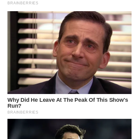
WN
MALUKU
WN
MALUT
WN
DAIRI
WN
DANAU
TOBA
WN
NIAS
WN