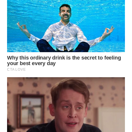
WN
SUMEDANG
WN
CIANJUR
WN
KEPULAUAN
SERIBU
WN
TANGERANG
WN
BINJAI
WN
CIREBON