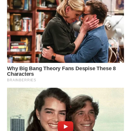
WN
NATUNA
WN
BINTAN
WN
MANDALIKA
WN
LIKUPANG
WN
LABUANBAJO
WN
BORNEO