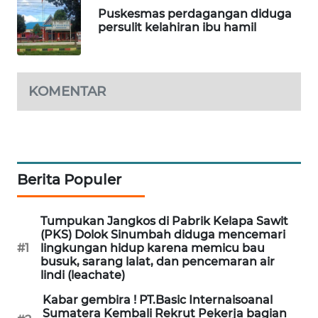
Puskesmas perdagangan diduga
CILEUNGSI
persulit kelahiran ibu hamil
NEWS
BERKAT
NEWS
KOMENTAR
BERAMPU
NEWS
Berita Populer
ANUGERAH
NEWS
Tumpukan Jangkos di Pabrik Kelapa Sawit
AKHLAK
(PKS) Dolok Sinumbah diduga mencemari
ID
#1
lingkungan hidup karena memicu bau
busuk, sarang lalat, dan pencemaran air
lindi (leachate)
PERAPKI
NEWS
Kabar gembira ! PT.Basic Internaisoanal
Sumatera Kembali Rekrut Pekerja bagian