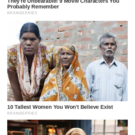
WN
PRIANGAN
TIMUR
WN
SEMARANG
WN
SOLO
WN
BOROBUDUR
WN
MADURA
WN
SURABAYA