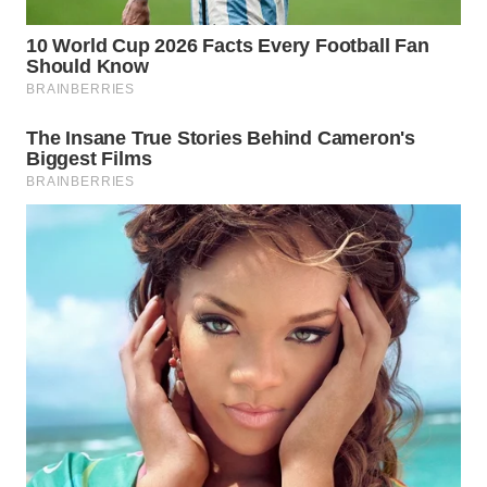
WAHANA
LISTRIK
WAHANA
TRAVEL
WAHANA
TV
WAHANANEWS
ID
WAHANANEWS
CO ID
WAHANANEWS
NET