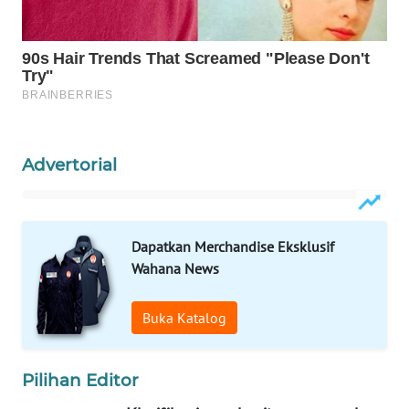
PORTAL
KONSUMEN
FORWAMKI
ALPERKLINAS
Advertorial
FORJASIDA
Dapatkan Merchandise Eksklusif
TAMBANG
Wahana News
NEWS
Buka Katalog
SITUNGIR
NEWS
Pilihan Editor
SIDIKALANG
NEWS