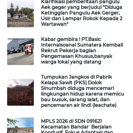
Klarifikasi pemberitaan pangulu
Aek geger yang berjudul "Diduga
Ketinggian Pangulu Aek Gerger,
SIBARAGAS
Usir dan Lempar Rokok Kepada 2
NEWS
Wartawan"
METRO
Kabar gembira ! PT.Basic
SIANTAR
Internaisoanal Sumatera Kembali
NEWS
Rekrut Pekerja bagian
Pengemasan Khusus,banyak
warga lokal yang datang
METRO
MEDAN
NEWS
Tumpukan Jangkos di Pabrik
Kelapa Sawit (PKS) Dolok
Sinumbah diduga mencemari
METRO
lingkungan hidup karena memicu
JAKARTA
bau busuk, sarang lalat, dan
NEWS
pencemaran air lindi (leachate)
KRT
MPLS 2026 di SDN 091621
Kecamatan Bandar Berjalan
NEWS
Kondusif, Fokus Adaptasi dan