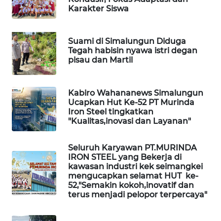
Karakter Siswa
KARING
NEWS
Suami di Simalungun Diduga
Tegah habisin nyawa istri degan
JURNAL
pisau dan Martil
MARITIM
HUMBANG
Kabiro Wahananews Simalungun
NEWS
Ucapkan Hut Ke-52 PT Murinda
Iron Steel tingkatkan
"Kualitas,inovasi dan Layanan"
GARONGGANG
NEWS
Seluruh Karyawan PT.MURINDA
IRON STEEL yang Bekerja di
FISUELRI
kawasan industri kek seimangkei
ID
mengucapkan selamat HUT ke-
52,"Semakin kokoh,inovatif dan
terus menjadi pelopor terpercaya"
ENERGI
NEWS