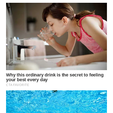
BEKASI
WN
BOGOR
WN
DEPOK
WN
TAPANULI
UTARA
WN
SAMOSIR
WN
PADANG
LAWAS