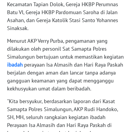
Kecamatan Tapian Dolok, Gereja HKBP Perumnas
Batu VI, Gereja HKBP Pardomuan Saroha di Jalan
WN
Asahan, dan Gereja Katolik Stasi Santo Yohannes
BABEL
Sinaksak.
WN
Menurut AKP Verry Purba, pengamanan yang
SUMBAR
dilakukan oleh personil Sat Samapta Polres
Simalungun bertujuan untuk memastikan kegiatan
WN
ibadah
perayaan Isa Almasih dan Hari Raya Paskah
SUMSEL
berjalan dengan aman dan lancar tanpa adanya
WN
gangguan keamanan yang dapat mengganggu
BENGKULU
kekhusyukan umat dalam beribadah.
"Kita bersyukur, berdasarkan laporan dari Kasat
WN
LAMPUNG
Samapta Polres Simalungun, AKP Rudi Handoko,
SH, MH, seluruh rangkaian kegiatan ibadah
WN
Perayaan Isa Almasih dan Hari Raya Paskah di
JATENG