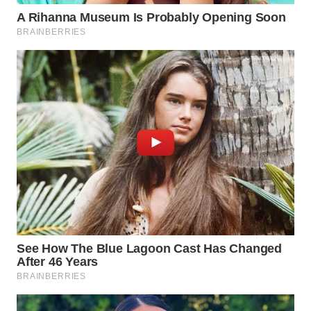
WAHANA
SPORT
WAHANA
UMKM
WAHANA
SELEB
WAHANA
PERSONA
WAHANA
OTOMOTIF
WAHANA
HEALTH