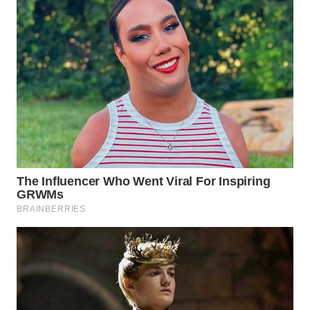
WAHANA
DESA
WISATA
LAPAK
WAHANA
Wahana
Network
KONSUMEN
LISTRIK
MASYARAKAT
KELISTRIKAN
WALINKI