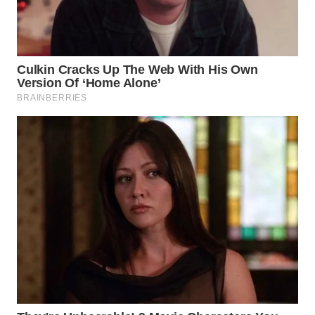
WN
INDRAMAYU
WN
KUNINGAN
WN
MAJALENGKA
WN
SUBANG
WN
SUKABUMI
WN
PURWAKARTA