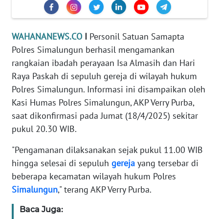
REDAKSI
KARIR
WAHANANEWS.CO
I
Personil Satuan Samapta
Polres Simalungun berhasil mengamankan
DISCLAIMER
rangkaian ibadah perayaan Isa Almasih dan Hari
Raya Paskah di sepuluh gereja di wilayah hukum
Wahana
Polres Simalungun. Informasi ini disampaikan oleh
News
Kasi Humas Polres Simalungun, AKP Verry Purba,
Regional
saat dikonfirmasi pada Jumat (18/4/2025) sekitar
pukul 20.30 WIB.
WN
SUMUT
"Pengamanan dilaksanakan sejak pukul 11.00 WIB
hingga selesai di sepuluh
gereja
yang tersebar di
WN
JAKARTA
beberapa kecamatan wilayah hukum Polres
Simalungun
," terang AKP Verry Purba.
WN
Baca Juga:
JABAR