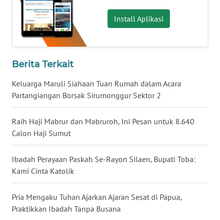
LANGKAT
Install Aplikasi
WN
TAPANULI
SELATAN
Berita Terkait
WN
Keluarga Maruli Siahaan Tuan Rumah dalam Acara
TANJUNG
LESUNG
Partangiangan Borsak Sirumonggur Sektor 2
WN
Raih Haji Mabrur dan Mabruroh, Ini Pesan untuk 8.640
KARO
Calon Haji Sumut
WN
Ibadah Perayaan Paskah Se-Rayon Silaen, Bupati Toba:
SIMALUNGUN
Kami Cinta Katolik
WN
Pria Mengaku Tuhan Ajarkan Ajaran Sesat di Papua,
LABUHANBATU
Praktikkan Ibadah Tanpa Busana