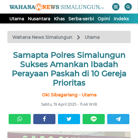
Utama
Nusantara
Khas
Serba-serbi
Opini
Indeks
WAHANA
Tutup
TV
Wahana News Simalungun
Utama
Samapta Polres Simalungun
UTAMA
Sukses Amankan Ibadah
NUSANTARA
Perayaan Paskah di 10 Gereja
Prioritas
KHAS
Oki Sibagariang - Utama
Sabtu, 19 April 2025 - 11:46 WIB
SERBA-
SERBI
OPINI