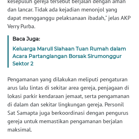
kesepuluh gereja tersebut berjalan dengan aman
dan lancar. Tidak ada kejadian menonjol yang
WN
dapat mengganggu pelaksanaan ibadah," jelas AKP
NUSANTARA
Verry Purba.
WN
Baca Juga:
JOGJA
Keluarga Maruli Siahaan Tuan Rumah dalam
Acara Partangiangan Borsak Sirumonggur
WN
Sektor 2
JATIM
Pengamanan yang dilakukan meliputi pengaturan
WN
arus lalu lintas di sekitar area gereja, penjagaan di
BALI
lokasi parkir kendaraan jemaat, serta pengamanan
di dalam dan sekitar lingkungan gereja. Personil
WN
Sat Samapta juga berkoordinasi dengan pengurus
KALBAR
gereja untuk memastikan pengamanan berjalan
WN
maksimal.
KALTENG