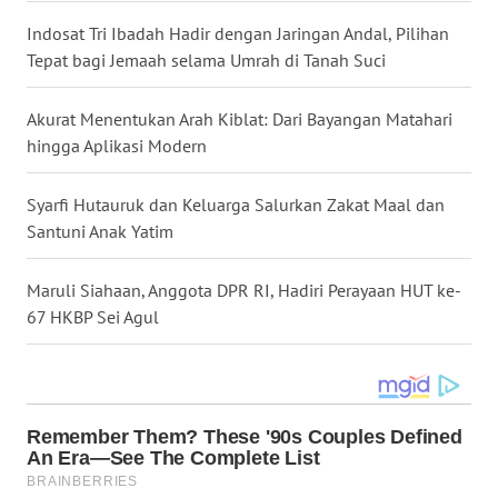
WN
Indosat Tri Ibadah Hadir dengan Jaringan Andal, Pilihan
TAPANULI
Tepat bagi Jemaah selama Umrah di Tanah Suci
TENGAH
Akurat Menentukan Arah Kiblat: Dari Bayangan Matahari
WN DELI
hingga Aplikasi Modern
SERDANG
Syarfi Hutauruk dan Keluarga Salurkan Zakat Maal dan
WN
Santuni Anak Yatim
TEBING
TINGGI
Maruli Siahaan, Anggota DPR RI, Hadiri Perayaan HUT ke-
WN
67 HKBP Sei Agul
PAKPAK
WN
KARAWANG
WN