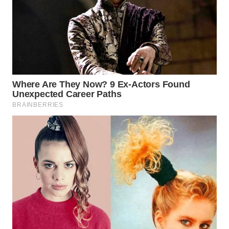
ID
MAWAKA
ID
MARTABAT
NET
PLN
WATCH
MKLI
LPKKI
LKKI
KOPEKLIN