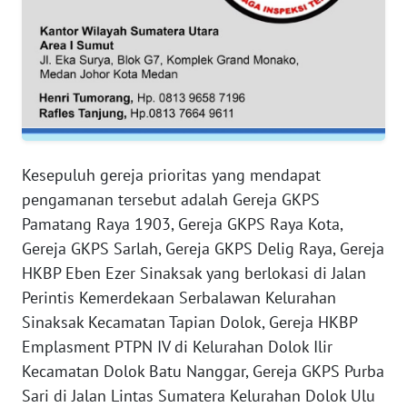
RIAU
WN
SERAMBI
WN
JAMBI
Kesepuluh gereja prioritas yang mendapat
WN
pengamanan tersebut adalah Gereja GKPS
SULTRA
Pamatang Raya 1903, Gereja GKPS Raya Kota,
Gereja GKPS Sarlah, Gereja GKPS Delig Raya, Gereja
WN
NTB
HKBP Eben Ezer Sinaksak yang berlokasi di Jalan
Perintis Kemerdekaan Serbalawan Kelurahan
WN
Sinaksak Kecamatan Tapian Dolok, Gereja HKBP
SULTENG
Emplasment PTPN IV di Kelurahan Dolok Ilir
Kecamatan Dolok Batu Nanggar, Gereja GKPS Purba
WN
Sari di Jalan Lintas Sumatera Kelurahan Dolok Ulu
SULBAR