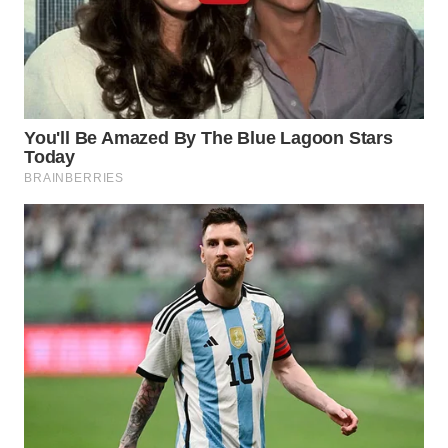
Wahana
Media
Group
WAHANA
NEWS
WAHANA
TANI
WAHANA
ADVOKAT
WAHANA
INFRASTRUKTUR
WAHANA
KONSUMEN