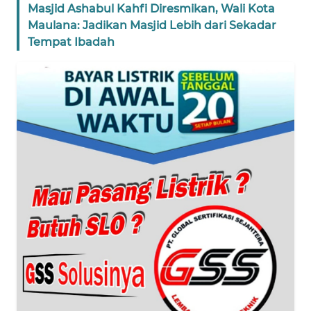
Masjid Ashabul Kahfi Diresmikan, Wali Kota
WN
Maulana: Jadikan Masjid Lebih dari Sekadar
BANTEN
Tempat Ibadah
WN
NTT
WN
KEPRI
WN
PAPUA
WN
PAPUA
BARAT
WN