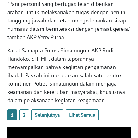
"Para personil yang bertugas telah diberikan
arahan untuk melaksanakan tugas dengan penuh
WN
KALTARA
tanggung jawab dan tetap mengedepankan sikap
humanis dalam berinteraksi dengan jemaat gereja,"
WN
tambah AKP Verry Purba.
KALSEL
Kasat Samapta Polres Simalungun, AKP Rudi
Handoko, SH, MH, dalam laporannya
WN
KALTIM
menyampaikan bahwa kegiatan pengamanan
ibadah Paskah ini merupakan salah satu bentuk
WN
komitmen Polres Simalungun dalam menjaga
SULSEL
keamanan dan ketertiban masyarakat, khususnya
dalam pelaksanaan kegiatan keagamaan.
WN
GORONTALO
1
2
Selanjutnya
Lihat Semua
WN
SULUT