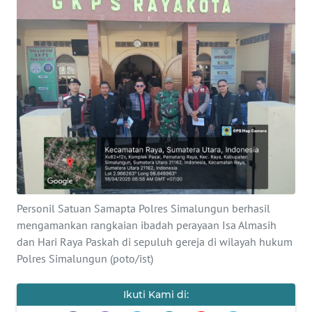
Informasi
INDEKS
BERITA
KONTAK
KAMI
INFO
IKLAN
TENTANG
Personil Satuan Samapta Polres Simalungun berhasil
KAMI
mengamankan rangkaian ibadah perayaan Isa Almasih
dan Hari Raya Paskah di sepuluh gereja di wilayah hukum
PEDOMAN
Polres Simalungun (poto/ist)
MEDIA
SIBER
Ikuti Kami di: