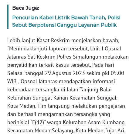
Baca Juga:
WN
Pencurian Kabel Listrik Bawah Tanah, Polisi
NUSANTARA
Sebut Berpotensi Ganggu Layanan Publik
WN
Lebih lanjut Kasat Reskrim menjelaskan bawah,
JOGJA
"Menindaklanjuti laporan tersebut, Unit I Opsnal
Jatanras Sat Reskrim Polres Simalungun melakukan
WN
penyelidikan terkait kasus tersebut, Pada hari
JATIM
Selasa tanggal 29 Agustus 2023 sekira pkl 05.00
WIB , Opsnal Jatanras mendapatkan informasi
WN
BALI
keberadaan tersangka di Jalan Tanjung Balai
Kelurahan Sunggal Kanan Kecamatan Sunggal,
WN
Kota Medan, Tim langsung melakukan pengejaran
KALBAR
dan berhasil mengamankan tersangka yang
berinisial "F(42)" warga Kelurahan Asam Kumbang
WN
Kecamatan Medan Selayang, Kota Medan, "ujar Ari.
KALTENG