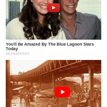
WN
INDRAMAYU
WN
KUNINGAN
WN
MAJALENGKA
WN
SUBANG
WN
SUKABUMI
WN
PURWAKARTA