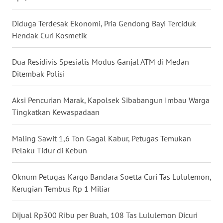
WN
TAPANULI
Diduga Terdesak Ekonomi, Pria Gendong Bayi Terciduk
TENGAH
Hendak Curi Kosmetik
WN DELI
Dua Residivis Spesialis Modus Ganjal ATM di Medan
SERDANG
Ditembak Polisi
WN
Aksi Pencurian Marak, Kapolsek Sibabangun Imbau Warga
TEBING
Tingkatkan Kewaspadaan
TINGGI
Maling Sawit 1,6 Ton Gagal Kabur, Petugas Temukan
WN
Pelaku Tidur di Kebun
PAKPAK
Oknum Petugas Kargo Bandara Soetta Curi Tas Lululemon,
WN
KARAWANG
Kerugian Tembus Rp 1 Miliar
WN
Dijual Rp300 Ribu per Buah, 108 Tas Lululemon Dicuri