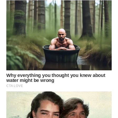
WN
SUMEDANG
WN
CIANJUR
WN
KEPULAUAN
SERIBU
WN
TANGERANG
WN
BINJAI
WN
CIREBON