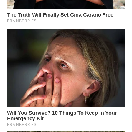
WAHANA
SPORT
WAHANA
UMKM
WAHANA
SELEB
WAHANA
PERSONA
WAHANA
OTOMOTIF
WAHANA
HEALTH