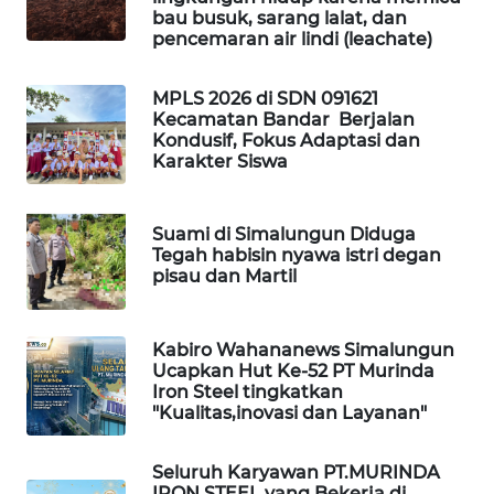
bau busuk, sarang lalat, dan
CILEUNGSI
pencemaran air lindi (leachate)
NEWS
MPLS 2026 di SDN 091621
BERKAT
Kecamatan Bandar Berjalan
NEWS
Kondusif, Fokus Adaptasi dan
Karakter Siswa
BERAMPU
NEWS
Suami di Simalungun Diduga
Tegah habisin nyawa istri degan
ANUGERAH
pisau dan Martil
NEWS
Kabiro Wahananews Simalungun
AKHLAK
Ucapkan Hut Ke-52 PT Murinda
ID
Iron Steel tingkatkan
"Kualitas,inovasi dan Layanan"
PERAPKI
NEWS
Seluruh Karyawan PT.MURINDA
IRON STEEL yang Bekerja di