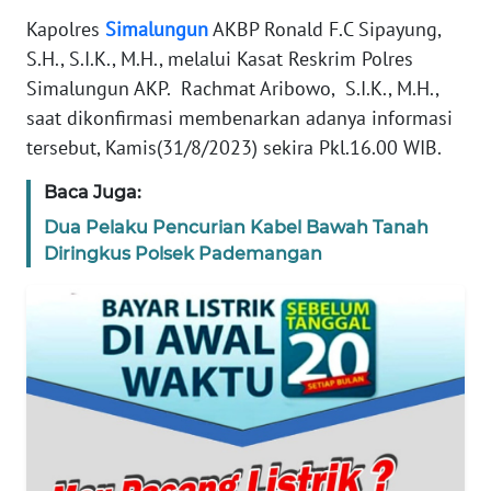
Kapolres
Simalungun
AKBP Ronald F.C Sipayung,
WN
S.H., S.I.K., M.H., melalui Kasat Reskrim Polres
BANTEN
Simalungun AKP. Rachmat Aribowo, S.I.K., M.H.,
saat dikonfirmasi membenarkan adanya informasi
WN
NTT
tersebut, Kamis(31/8/2023) sekira Pkl.16.00 WIB.
Baca Juga:
WN
KEPRI
Dua Pelaku Pencurian Kabel Bawah Tanah
Diringkus Polsek Pademangan
WN
PAPUA
WN
PAPUA
BARAT
WN