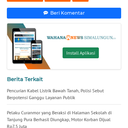
LANGKAT
Beri Komentar
WN
TAPANULI
SELATAN
WN
TANJUNG
Install Aplikasi
LESUNG
WN
KARO
Berita Terkait
Pencurian Kabel Listrik Bawah Tanah, Polisi Sebut
WN
SIMALUNGUN
Berpotensi Ganggu Layanan Publik
WN
Pelaku Curanmor yang Beraksi di Halaman Sekolah di
LABUHANBATU
Tanjung Pura Berhasil Diungkap, Motor Korban Dijual
Rp7,5 Juta