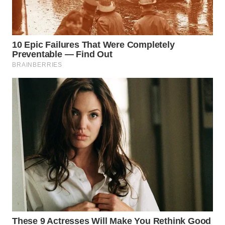
WN
PRIANGAN
TIMUR
WN
SEMARANG
WN
SOLO
WN
BOROBUDUR
WN
MADURA
WN
SURABAYA