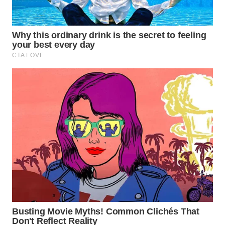
PORTAL
KONSUMEN
FORWAMKI
ALPERKLINAS
FORJASIDA
TAMBANG
NEWS
SITUNGIR
NEWS
SIDIKALANG
NEWS