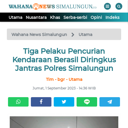
Utama
Nusantara
Khas
Serba-serbi
Opini
Indeks
WAHANA
Tutup
TV
Wahana News Simalungun
Utama
Tiga Pelaku Pencurian
UTAMA
Kendaraan Berasil Diringkus
NUSANTARA
Jantras Polres Simalungun
Tim - bgr - Utama
KHAS
Jumat, 1 September 2023 - 14:36 WIB
SERBA-
SERBI
OPINI