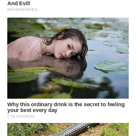
WN
NATUNA
WN
BINTAN
WN
MANDALIKA
WN
LIKUPANG
WN
LABUANBAJO
WN
BORNEO