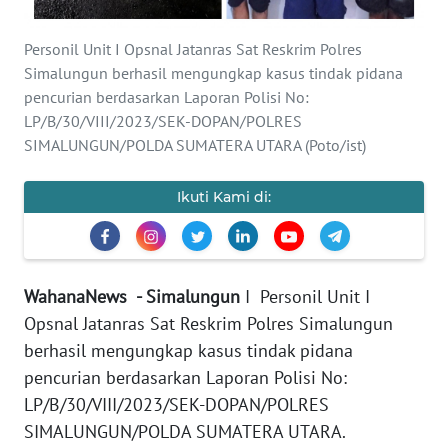
REDAKSI
Personil Unit I Opsnal Jatanras Sat Reskrim Polres
KARIR
Simalungun berhasil mengungkap kasus tindak pidana
pencurian berdasarkan Laporan Polisi No:
LP/B/30/VIII/2023/SEK-DOPAN/POLRES
DISCLAIMER
SIMALUNGUN/POLDA SUMATERA UTARA (Poto/ist)
Wahana
News
Ikuti Kami di:
Regional
WN
SUMUT
WahanaNews - Simalungun
I Personil Unit I
Opsnal Jatanras Sat Reskrim Polres Simalungun
WN
berhasil mengungkap kasus tindak pidana
JAKARTA
pencurian berdasarkan Laporan Polisi No:
LP/B/30/VIII/2023/SEK-DOPAN/POLRES
WN
SIMALUNGUN/POLDA SUMATERA UTARA.
JABAR