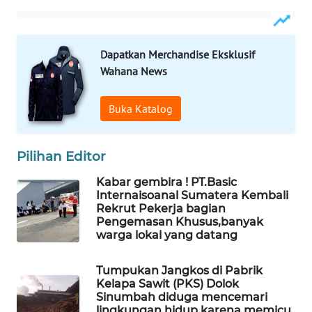
KARING
NEWS
Dapatkan Merchandise Eksklusif
Wahana News
JURNAL
MARITIM
Buka Katalog
HUMBANG
NEWS
Pilihan Editor
GARONGGANG
Kabar gembira ! PT.Basic
NEWS
Internaisoanal Sumatera Kembali
Rekrut Pekerja bagian
Pengemasan Khusus,banyak
FISUELRI
warga lokal yang datang
ID
Tumpukan Jangkos di Pabrik
ENERGI
Kelapa Sawit (PKS) Dolok
NEWS
Sinumbah diduga mencemari
lingkungan hidup karena memicu