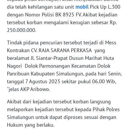
dia telah kehilangan satu unit
mobil
Pick Up L.300
dengan Nomor Polisi BK 8925 FV. Akibat kejadian
WN
BABEL
tersebut korban mengalami kerugian sebesar Rp.
250.000.000.
WN
SUMBAR
Tindak pidana pencurian tersebut terjadi di Mess
Kontrakan CV. RAJA SARANA PERKASA yang
WN
beralamat Jl. Siantar-Prapat Dusun Marihat Huta
SUMSEL
Nagori Dolok Parmonangan Kecamatan Dolok
Panribuan Kabupaten Simalungun, pada hari Senin,
WN
tanggal 7 Agustus 2023 sekitar pukul 06.00 Wib,
BENGKULU
"jelas AKP Aribowo.
WN
Akibat dari kejadian tersebut korban langsung
LAMPUNG
melaporkan kejadian tersebut kepada Pihak Polres
Simalungun untuk dapat diproses sesuai dengan
WN
Hukum yang berlaku.
JATENG