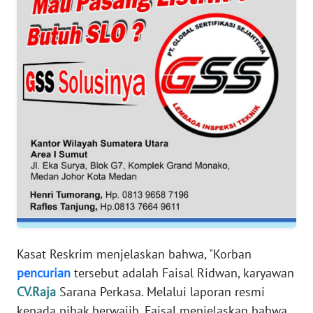
RIAU
WN
SERAMBI
WN
JAMBI
WN
SULTRA
WN
NTB
WN
Kasat Reskrim menjelaskan bahwa, "Korban
SULTENG
pencurian
tersebut adalah Faisal Ridwan, karyawan
CV.Raja
Sarana Perkasa. Melalui laporan resmi
WN
kepada pihak berwajib, Faisal menjelaskan bahwa
SULBAR