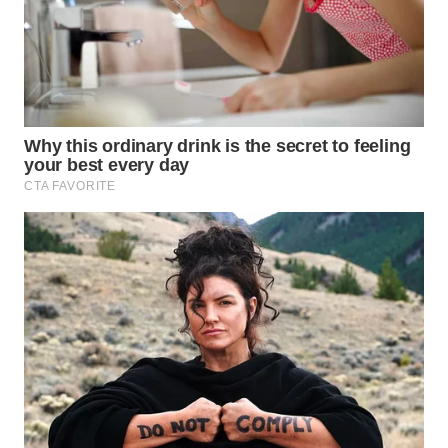
WAHANA
LISTRIK
WAHANA
TRAVEL
WAHANA
TV
WAHANANEWS
ID
WAHANANEWS
CO ID
WAHANANEWS
NET