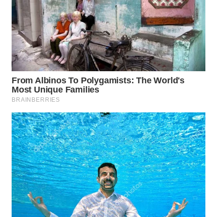
ID
MAWAKA
ID
MARTABAT
NET
PLN
WATCH
MKLI
LPKKI
LKKI
KOPEKLIN