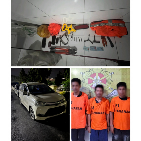
Informasi
INDEKS
BERITA
KONTAK
KAMI
INFO
IKLAN
TENTANG
KAMI
PEDOMAN
MEDIA
SIBER