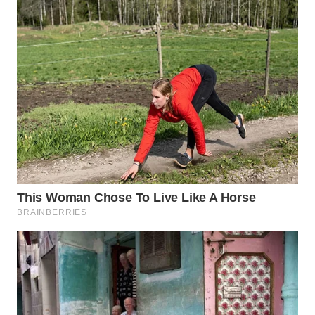
WAHANA
DESA
WISATA
LAPAK
WAHANA
Wahana
Network
KONSUMEN
LISTRIK
MASYARAKAT
KELISTRIKAN
WALINKI