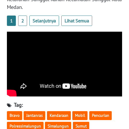
Medan.
WN
MALUKU
1
2
Selanjutnya
Lihat Semua
WN
MALUT
WN
DAIRI
WN
DANAU
TOBA
WN
Tag:
NIAS
Bravo
Jantanras
Kendaraan
Mobil
Pencurian
WN
Polressimalungun
Simalungun
Sumut