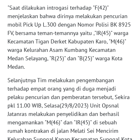
"Saat dilakukan introgasi terhadap "F(42)"
WN
menjelaskan bahwa dirinya melakukan pencurian
KALTARA
mobil Pick Up L.300 dengan Nomor Polisi BK 8925
FV, bersama teman-temannya yaitu ,"IR(45)" warga
WN
Kecamatan Tigan Derket Kabupaten Karo, "M(46)"
KALSEL
warga Kelurahan Asam Kumbang Kecamatan
Medan Selayang, "R(25)" dan "B(25)" warga Kota
WN
KALTIM
Medan.
Selanjutnya Tim melakukan pengembangan
WN
terhadap empat orang yang di duga menjadi
SULSEL
pelaku pencurian dan pemberatan tersebut, Sekira
pkl 11.00 WIB, Selasa(29/8/2023) Unit Opsnal
WN
GORONTALO
Jatanras melakukan penyelidikan dan berhasil
mengamankan "M(46)" dan "IR(45)" di sebuah
WN
rumah kontrakan di jalan Melati Sei Mencirim
SULUT
Kelurahan Sunggal Kanan Kecamatan Sunggal Kota