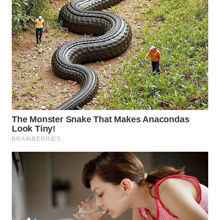
Wahana
Media
Group
WAHANA
NEWS
WAHANA
TANI
WAHANA
ADVOKAT
WAHANA
INFRASTRUKTUR
WAHANA
KONSUMEN