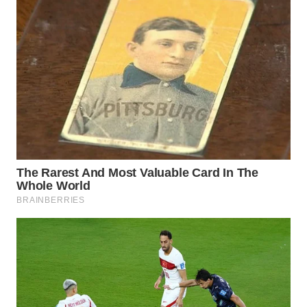
WAHANA
DESA
WISATA
LAPAK
WAHANA
Wahana
Network
KONSUMEN
LISTRIK
MASYARAKAT
KELISTRIKAN
WALINKI