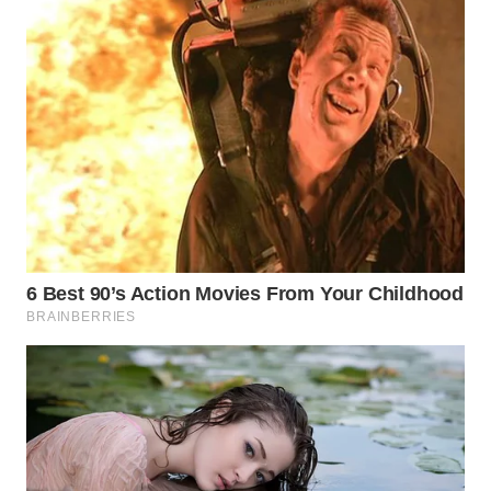
WN
NATUNA
WN
BINTAN
WN
MANDALIKA
WN
LIKUPANG
WN
LABUANBAJO
WN
BORNEO