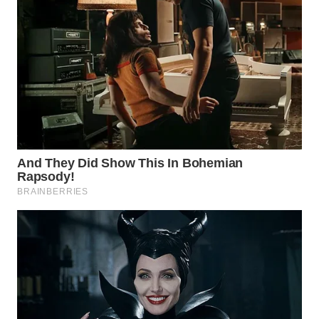
WN
SUMEDANG
WN
CIANJUR
WN
KEPULAUAN
SERIBU
WN
TANGERANG
WN
BINJAI
WN
CIREBON