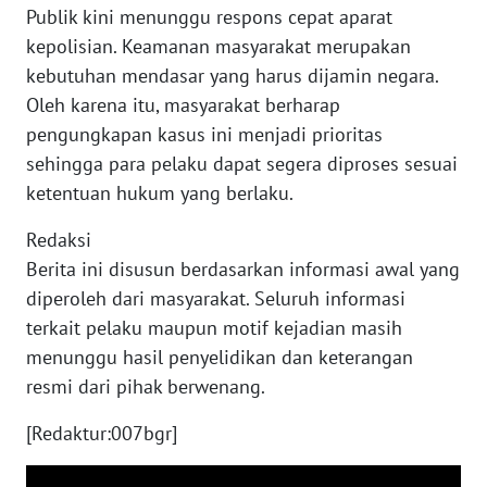
Publik kini menunggu respons cepat aparat
WN
kepolisian. Keamanan masyarakat merupakan
MALUKU
kebutuhan mendasar yang harus dijamin negara.
Oleh karena itu, masyarakat berharap
WN
pengungkapan kasus ini menjadi prioritas
MALUT
sehingga para pelaku dapat segera diproses sesuai
ketentuan hukum yang berlaku.
WN
DAIRI
Redaksi
Berita ini disusun berdasarkan informasi awal yang
WN
diperoleh dari masyarakat. Seluruh informasi
DANAU
terkait pelaku maupun motif kejadian masih
TOBA
menunggu hasil penyelidikan dan keterangan
resmi dari pihak berwenang.
WN
NIAS
[Redaktur:007bgr]
WN