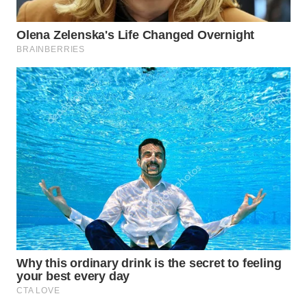
WAHANA
LISTRIK
WAHANA
TRAVEL
WAHANA
TV
WAHANANEWS
ID
WAHANANEWS
CO ID
WAHANANEWS
NET