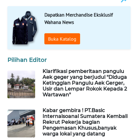
KARING
Dapatkan Merchandise Eksklusif
NEWS
Wahana News
JURNAL
Buka Katalog
MARITIM
HUMBANG
Pilihan Editor
NEWS
Klarifikasi pemberitaan pangulu
Aek geger yang berjudul "Diduga
GARONGGANG
Ketinggian Pangulu Aek Gerger,
NEWS
Usir dan Lempar Rokok Kepada 2
Wartawan"
FISUELRI
ID
Kabar gembira ! PT.Basic
Internaisoanal Sumatera Kembali
Rekrut Pekerja bagian
ENERGI
Pengemasan Khusus,banyak
NEWS
warga lokal yang datang