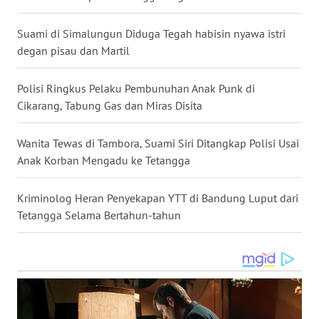
BEKASI
Suami di Simalungun Diduga Tegah habisin nyawa istri
WN
degan pisau dan Martil
BOGOR
Polisi Ringkus Pelaku Pembunuhan Anak Punk di
WN
Cikarang, Tabung Gas dan Miras Disita
DEPOK
Wanita Tewas di Tambora, Suami Siri Ditangkap Polisi Usai
WN
Anak Korban Mengadu ke Tetangga
TAPANULI
UTARA
Kriminolog Heran Penyekapan YTT di Bandung Luput dari
WN
Tetangga Selama Bertahun-tahun
SAMOSIR
WN
PADANG
LAWAS