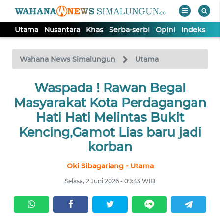
Utama
Nusantara
Khas
Serba-serbi
Opini
Indeks
WAHANA
Tutup
TV
Wahana News Simalungun
Utama
Waspada ! Rawan Begal
UTAMA
Masyarakat Kota Perdagangan
NUSANTARA
Hati Hati Melintas Bukit
Kencing,Gamot Lias baru jadi
KHAS
korban
Oki Sibagariang - Utama
SERBA-
SERBI
Selasa, 2 Juni 2026 - 09:43 WIB
OPINI