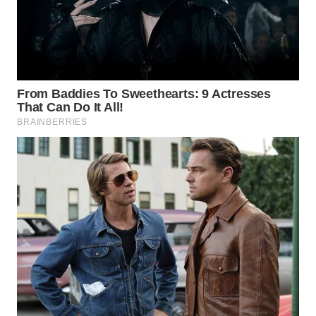
WN
INDRAMAYU
WN
KUNINGAN
WN
MAJALENGKA
WN
SUBANG
WN
SUKABUMI
WN
PURWAKARTA