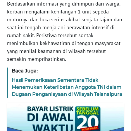
RIAU
Berdasarkan informasi yang dihimpun dari warga,
korban mengalami kehilangan 1 unit sepeda
WN
motornya dan luka serius akibat senjata tajam dan
SERAMBI
saat ini tengah menjalani perawatan intensif di
rumah sakit. Peristiwa tersebut sontak
WN
menimbulkan kekhawatiran di tengah masyarakat
JAMBI
yang menilai keamanan di wilayah tersebut
semakin memprihatinkan.
WN
SULTRA
Baca Juga:
Hasil Pemeriksaan Sementara Tidak
WN
NTB
Menemukan Keterlibatan Anggota TNI dalam
Dugaan Penganiayaan di Wilayah Telanaipura
WN
SULTENG
WN
SULBAR