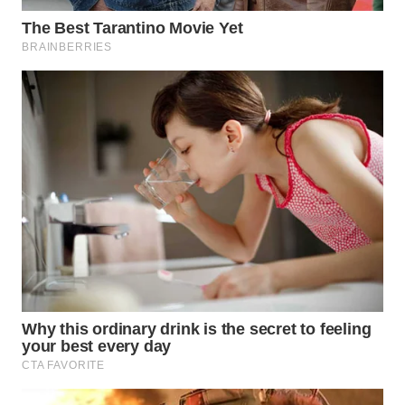
WN
PRIANGAN
TIMUR
WN
SEMARANG
WN
SOLO
WN
BOROBUDUR
WN
MADURA
WN
SURABAYA