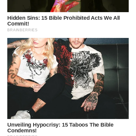
PORTAL
KONSUMEN
FORWAMKI
ALPERKLINAS
FORJASIDA
TAMBANG
NEWS
SITUNGIR
NEWS
SIDIKALANG
NEWS