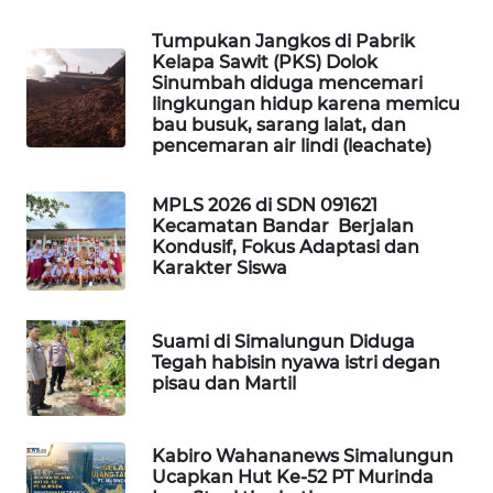
CILEUNGSI
Tumpukan Jangkos di Pabrik
NEWS
Kelapa Sawit (PKS) Dolok
Sinumbah diduga mencemari
lingkungan hidup karena memicu
BERKAT
bau busuk, sarang lalat, dan
NEWS
pencemaran air lindi (leachate)
BERAMPU
MPLS 2026 di SDN 091621
NEWS
Kecamatan Bandar Berjalan
Kondusif, Fokus Adaptasi dan
Karakter Siswa
ANUGERAH
NEWS
Suami di Simalungun Diduga
AKHLAK
Tegah habisin nyawa istri degan
ID
pisau dan Martil
PERAPKI
Kabiro Wahananews Simalungun
NEWS
Ucapkan Hut Ke-52 PT Murinda