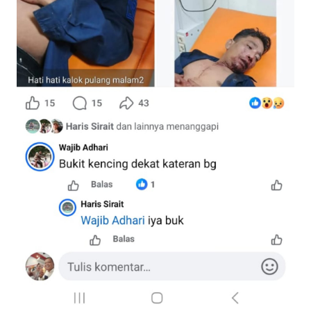
REDAKSI
KARIR
DISCLAIMER
Wahana
News
Regional
WN
SUMUT
WN
JAKARTA
WN
JABAR