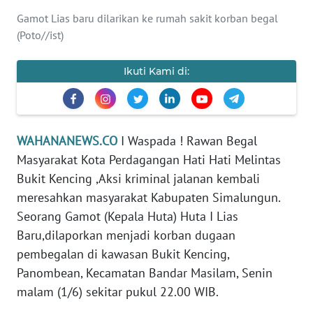
Gamot Lias baru dilarikan ke rumah sakit korban begal
WN
(Poto//ist)
BANTEN
Ikuti Kami di:
WN
NTT
WN
WAHANANEWS.CO
I Waspada ! Rawan Begal
KEPRI
Masyarakat Kota Perdagangan Hati Hati Melintas
Bukit Kencing ,Aksi kriminal jalanan kembali
WN
PAPUA
meresahkan masyarakat Kabupaten Simalungun.
Seorang Gamot (Kepala Huta) Huta I Lias
WN
Baru,dilaporkan menjadi korban dugaan
PAPUA
pembegalan di kawasan Bukit Kencing,
BARAT
Panombean, Kecamatan Bandar Masilam, Senin
malam (1/6) sekitar pukul 22.00 WIB.
WN