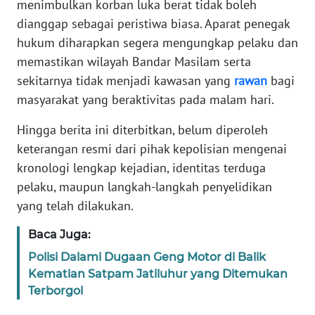
menimbulkan korban luka berat tidak boleh
dianggap sebagai peristiwa biasa. Aparat penegak
WN
hukum diharapkan segera mengungkap pelaku dan
KALTARA
memastikan wilayah Bandar Masilam serta
sekitarnya tidak menjadi kawasan yang
rawan
bagi
WN
KALSEL
masyarakat yang beraktivitas pada malam hari.
Hingga berita ini diterbitkan, belum diperoleh
WN
keterangan resmi dari pihak kepolisian mengenai
KALTIM
kronologi lengkap kejadian, identitas terduga
WN
pelaku, maupun langkah-langkah penyelidikan
SULSEL
yang telah dilakukan.
Baca Juga:
WN
GORONTALO
Polisi Dalami Dugaan Geng Motor di Balik
Kematian Satpam Jatiluhur yang Ditemukan
WN
Terborgol
SULUT