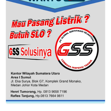
WN
BABEL
WN
SUMBAR
WN
SUMSEL
WN
BENGKULU
WN
LAMPUNG
WN
JATENG