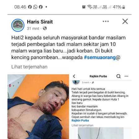
Informasi
INDEKS
BERITA
KONTAK
KAMI
INFO
IKLAN
TENTANG
KAMI
PEDOMAN
MEDIA
SIBER