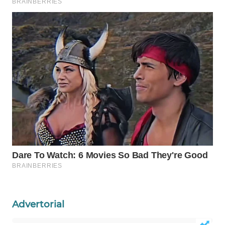
SIBARAGAS
NEWS
METRO
SIANTAR
NEWS
METRO
MEDAN
NEWS
METRO
JAKARTA
NEWS
Advertorial
KRT
NEWS