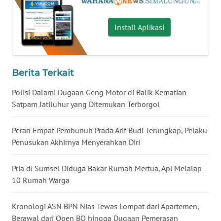
WN
TAPANULI
Install Aplikasi
TENGAH
WN DELI
SERDANG
Berita Terkait
Polisi Dalami Dugaan Geng Motor di Balik Kematian
WN
TEBING
Satpam Jatiluhur yang Ditemukan Terborgol
TINGGI
Peran Empat Pembunuh Prada Arif Budi Terungkap, Pelaku
WN
Penusukan Akhirnya Menyerahkan Diri
PAKPAK
Pria di Sumsel Diduga Bakar Rumah Mertua, Api Melalap
WN
10 Rumah Warga
KARAWANG
Kronologi ASN BPN Nias Tewas Lompat dari Apartemen,
WN
Berawal dari Open BO hingga Dugaan Pemerasan