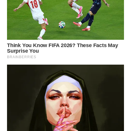
ID
MAWAKA
ID
MARTABAT
NET
PLN
WATCH
MKLI
LPKKI
LKKI
KOPEKLIN