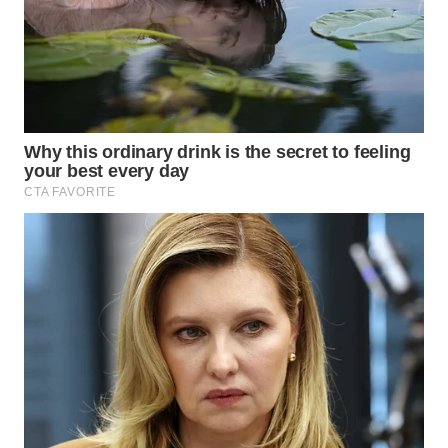
Wahana
Media
Group
WAHANA
NEWS
WAHANA
TANI
WAHANA
ADVOKAT
WAHANA
INFRASTRUKTUR
WAHANA
KONSUMEN