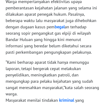
Warga mempertanyakan efektivitas upaya
pemberantasan kejahatan jalanan yang selama ini
WN
dilakukan aparat penegak hukum. Pasalnya,
NUSANTARA
beberapa waktu lalu masyarakat juga dihebohkan
dengan dugaan kasus pem
begal
an terhadap
WN
seorang sopir pengangkut gas elpiji di wilayah
JOGJA
Bandar Huluan yang hingga kini menurut
WN
informasi yang beredar belum diketahui secara
JATIM
pasti perkembangan pengungkapan pelakunya.
“Kami berharap aparat tidak hanya menunggu
WN
BALI
laporan, tetapi bergerak cepat melakukan
penyelidikan, meningkatkan patroli, dan
WN
mengungkap para pelaku kejahatan yang sudah
KALBAR
sangat meresahkan masyarakat,”kata salah seorang
warga.
WN
Masyarakat menilai tindakan
kriminal
yang
KALTENG