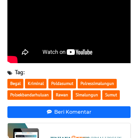
LANGKAT
WN
TAPANULI
SELATAN
WN
TANJUNG
LESUNG
Tag:
WN
KARO
Begal
Kriminal
Poldasumut
Polressimalungun
Polsekbandarhuluan
Rawan
Simalungun
Sumut
WN
SIMALUNGUN
Beri Komentar
WN
LABUHANBATU